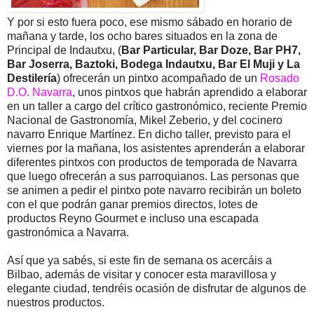
Y por si esto fuera poco, ese mismo sábado en horario de
mañana y tarde, los ocho bares situados en la zona de
Principal de Indautxu, (
Bar Particular, Bar Doze, Bar PH7,
Bar Joserra, Baztoki, Bodega Indautxu, Bar El Muji y La
Destilería
) ofrecerán un pintxo acompañado de un
Rosado
D.O. Navarra
, unos pintxos que habrán aprendido a elaborar
en un taller a cargo del crítico gastronómico, reciente Premio
Nacional de Gastronomía, Mikel Zeberio, y del cocinero
navarro Enrique Martínez. En dicho taller, previsto para el
viernes por la mañana, los asistentes aprenderán a elaborar
diferentes pintxos con productos de temporada de Navarra
que luego ofrecerán a sus parroquianos. Las personas que
se animen a pedir el pintxo pote navarro recibirán un boleto
con el que podrán ganar premios directos, lotes de
productos Reyno Gourmet e incluso una escapada
gastronómica a Navarra.
Así que ya sabés, si este fin de semana os acercáis a
Bilbao, además de visitar y conocer esta maravillosa y
elegante ciudad, tendréis ocasión de disfrutar de algunos de
nuestros productos.