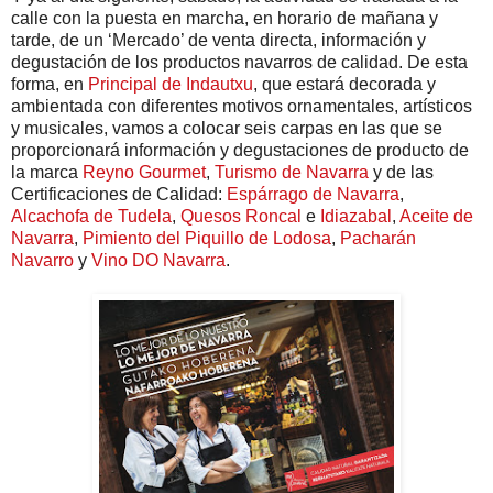
calle con la puesta en marcha, en horario de mañana y
tarde, de un ‘Mercado’ de venta directa, información y
degustación de los productos navarros de calidad. De esta
forma, en
Principal de Indautxu
, que estará decorada y
ambientada con diferentes motivos ornamentales, artísticos
y musicales, vamos a colocar seis carpas en las que se
proporcionará información y degustaciones de producto de
la marca
Reyno Gourmet
,
Turismo de Navarra
y de las
Certificaciones de Calidad:
Espárrago de Navarra
,
Alcachofa de Tudela
,
Quesos Roncal
e
Idiazabal
,
Aceite de
Navarra
,
Pimiento del Piquillo de Lodosa
,
Pacharán
Navarro
y
Vino DO Navarra
.