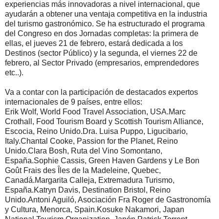
experiencias más innovadoras a nivel internacional, que
ayudarán a obtener una ventaja competitiva en la industria
del turismo gastronómico. Se ha estructurado el programa
del Congreso en dos Jornadas completas: la primera de
ellas, el jueves 21 de febrero, estará dedicada a los
Destinos (sector Público) y la segunda, el viernes 22 de
febrero, al Sector Privado (empresarios, emprendedores
etc..).
Va a contar con la participación de destacados expertos
internacionales de 9 países, entre ellos:
Erik Wolf, World Food Travel Association, USA.Marc
Crothall, Food Tourism Board y Scottish Tourism Alliance,
Escocia, Reino Unido.Dra. Luisa Puppo, Ligucibario,
Italy.Chantal Cooke, Passion for the Planet, Reino
Unido.Clara Bosh, Ruta del Vino Somontano,
España.Sophie Cassis, Green Haven Gardens y Le Bon
Goût Frais des Îles de la Madeleine, Quebec,
Canadá.Margarita Calleja, Extremadura Turismo,
España.Katryn Davis, Destination Bristol, Reino
Unido.Antoni Aguiló, Asociación Fra Roger de Gastronomía
y Cultura, Menorca, Spain.Kosuke Nakamori, Japan