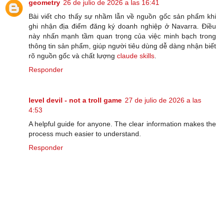
geometry
26 de julio de 2026 a las 16:41
Bài viết cho thấy sự nhầm lẫn về nguồn gốc sản phẩm khi
ghi nhận địa điểm đăng ký doanh nghiệp ở Navarra. Điều
này nhấn mạnh tầm quan trọng của việc minh bạch trong
thông tin sản phẩm, giúp người tiêu dùng dễ dàng nhận biết
rõ nguồn gốc và chất lượng
claude skills
.
Responder
level devil - not a troll game
27 de julio de 2026 a las
4:53
A helpful guide for anyone. The clear information makes the
process much easier to understand.
Responder