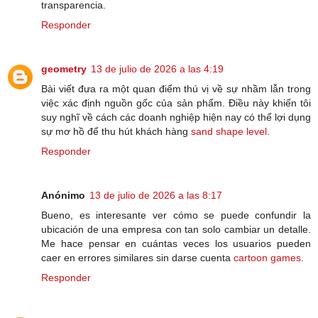
transparencia.
Responder
geometry
13 de julio de 2026 a las 4:19
Bài viết đưa ra một quan điểm thú vị về sự nhầm lẫn trong
việc xác định nguồn gốc của sản phẩm. Điều này khiến tôi
suy nghĩ về cách các doanh nghiệp hiện nay có thể lợi dụng
sự mơ hồ để thu hút khách hàng
sand shape level
.
Responder
Anónimo
13 de julio de 2026 a las 8:17
Bueno, es interesante ver cómo se puede confundir la
ubicación de una empresa con tan solo cambiar un detalle.
Me hace pensar en cuántas veces los usuarios pueden
caer en errores similares sin darse cuenta
cartoon games
.
Responder