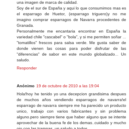
una imagen de marca de calidad.
Soy de el sur de España y aqui lo que consumimos mas es
el esparrago de Huetor, (esparrago triguero)y no me
imagino comprar esparragos de Navarra procedentes de
Granada.
Personalmente me encantaria encontrar en España la
variedad chile "cascabel" o "bola", y si me permiten soñar ...
"tomatillos" frescos para salsa verde. Me gusta saber de
donde vienen las cosas para poder disfrutar de las
"diferencias" de sabor en este mundo globalizado... Un
saludo.
Responder
Anónimo
19 de octubre de 2010 a las 19:04
Hola!hoy he tenido yo una decepcion grandisima despues
de muchos años vendiendo esparragos de navarra!el
esparrago de navarra siempre me ha parecido un producto
unico, trabajo con varios fabricantes y sin problema
alguno.pero siempre tiene que haber alguno que se intente
aprovechar de la buena fe de los demas..cuidado y mucho
ojo con las trampas. un saludo a todos