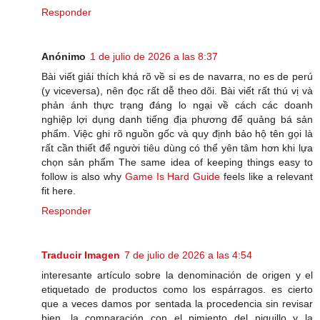
Responder
Anónimo
1 de julio de 2026 a las 8:37
Bài viết giải thích khá rõ về si es de navarra, no es de perú
(y viceversa), nên đọc rất dễ theo dõi. Bài viết rất thú vị và
phản ánh thực trạng đáng lo ngại về cách các doanh
nghiệp lợi dụng danh tiếng địa phương để quảng bá sản
phẩm. Việc ghi rõ nguồn gốc và quy định bảo hộ tên gọi là
rất cần thiết để người tiêu dùng có thể yên tâm hơn khi lựa
chọn sản phẩm The same idea of keeping things easy to
follow is also why
Game Is Hard Guide
feels like a relevant
fit here.
Responder
Traducir Imagen
7 de julio de 2026 a las 4:54
interesante artículo sobre la denominación de origen y el
etiquetado de productos como los espárragos. es cierto
que a veces damos por sentada la procedencia sin revisar
bien. la comparación con el pimiento del piquillo y la