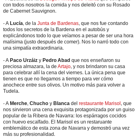
con todos nosotros la comida y nos deleitó con su Rosado
de Cabernet Sauvignon.
- A
Lucía
, de la
Junta de Bardenas
, que nos fue contando
todos los secretos de la Bardena en el autobús y
explicándonos todo lo que veíamos a pesar de ser una hora
malísima (justo después de comer). Nos lo narró todo con
una simpatía extraordinaria.
- A
Paco Urzáiz
y
Pedro Abad
que nos enseñaron su
preciosa almazara, la de
Artajo
, y nos brindaron su casa
para celebrar allí la cena del viernes. La única pena que
tienen es que no llegamos a tiempo para ver cómo
anochece entre sus olivos. Un motivo más para volver a
Tudela.
- A
Merche
,
Chucho
y
Blanca
del
restaurante Marisol
, que
nos sirvieron una cena exquisita protagonizada por un guiso
popular de la Ribera de Navarra: los espárragos cocidos
con huevo escalfado. El Marisol es un restaruante
emblemático de esta zona de Navarra y demostró una vez
más su profesionalidad.