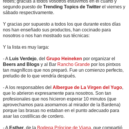
redes; gracias a todos vosotros estuvimos en el cuarto y
segundo puesto de
Trending Topics de Twitter
el viernes y
sábado respectivamente.
Y gracias por supuesto a todos los que durante estos días
nos han enseñado sus productos, han cocinado para
nosotros o nos han mostrado sus técnicas:
Y la lista es muy larga:
- A
Luis Verdejo
, del
Grupo Heineken
por organizar el
Beers and Blogs
y al Bar
Rancho Grande
por los pintxos
tan magníficos que nos preparó. Fue un comienzo perfecto,
preludio de lo que vendría después.
- A los responsables del
Albergue de La Virgen del Yugo
,
que lo abrieron expresamente para nosotros. Son tan
profesionales que nos hicieron esperar 10 minutos (que
aprovechamos para asomarnos al mirador de la Bardena)
porque las brasas no estaban en el punto adecuado para
asar las costillicas de cordero.
- A
Esther
, de la
Bodega Príncipe de Viana
, que compartió