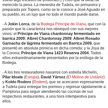
merecido la pena. La menestra de Tudela, en primavera y
preparada por Topero, como se le conoce a José Aguado en
su pueblo, es un lujo que no todo el mundo puede darse.
- A
Jokin Lorca
, de la
Bodega Príncipe de Viana
, que con la
pasión que le caracteriza nos obsequió con sus mejores
vinos: el
Príncipe de Viana chardonnay fermentado en
barrica 2009
;
Albret Chardonnay 2009
;
Albret Rosado
Garnacha de lágrima fermentado en Barrica 2009
, que
presentó en absoluta primicia en dicha comida; y la Joya de
la Corona:
Príncipe de Viana 1423 Reserva 2004
. Todos
ellos extraordinariamente presentados por la enóloga de la
Bodega.
- A los tres restauradores navarros con estrella Michelín,
Pilar Idoate
(
Europa
),
David Yárnoz
(
El Molino de Urdániz
)
y
Koldo Rodero
(
Rodero
), que se acercaron expresamente
a Tudela para entregar los premios y regresar rápidamente a
Pamplona para seguir atendiendo las cocinas de sus
respectivos restaurantes, a una hora intempestiva para
ellos.