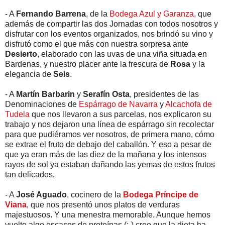
- A
Fernando Barrena
, de la
Bodega Azul y Garanza
, que
además de compartir las dos Jornadas con todos nosotros y
disfrutar con los eventos organizados, nos brindó su vino y
disfrutó como el que más con nuestra sorpresa ante
Desierto
, elaborado con las uvas de una viña situada en
Bardenas, y nuestro placer ante la frescura de
Rosa
y la
elegancia de
Seis
.
- A
Martín Barbarin
y
Serafín Osta
, presidentes de las
Denominaciones de
Espárrago de Navarra
y
Alcachofa de
Tudela
que nos llevaron a sus parcelas, nos explicaron su
trabajo y nos dejaron una línea de espárrago sin recolectar
para que pudiéramos ver nosotros, de primera mano, cómo
se extrae el fruto de debajo del caballón. Y eso a pesar de
que ya eran más de las diez de la mañana y los intensos
rayos de sol ya estaban dañando las yemas de estos frutos
tan delicados.
- A
José Aguado
, cocinero de la
Bodega Príncipe de
Viana
, que nos presentó unos platos de verduras
majestuosos. Y una menestra memorable. Aunque hemos
vuelto algo escasos de proteínas (;-) creo que la dieta ha