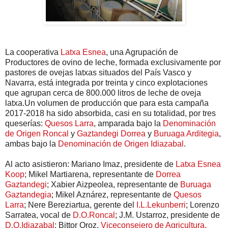
La cooperativa
Latxa Esnea
, una Agrupación de
Productores de ovino de leche, formada exclusivamente por
pastores de ovejas latxas situados del País Vasco y
Navarra, está integrada por treinta y cinco explotaciones
que agrupan cerca de 800.000 litros de leche de oveja
latxa.Un volumen de producción que para esta campaña
2017-2018 ha sido absorbida, casi en su totalidad, por tres
queserías:
Quesos Larra
, amparada bajo la
Denominación
de Origen Roncal
y
Gaztandegi Dorrea
y
Buruaga Arditegia
,
ambas bajo la
Denominación de Origen Idiazabal
.
Al acto asistieron: Mariano Imaz, presidente de
Latxa Esnea
Koop
; Mikel Martiarena, representante de
Dorrea
Gaztandegi
; Xabier Aizpeolea, representante de
Buruaga
Gaztandegia
; Mikel Aznárez, representante de
Quesos
Larra
; Nere Bereziartua, gerente del
I.L.Lekunberri
; Lorenzo
Sarratea, vocal de
D.O.Roncal
; J.M. Ustarroz, presidente de
D.O.Idiazabal
; Bittor Oroz,
Viceconsejero de Agricultura,