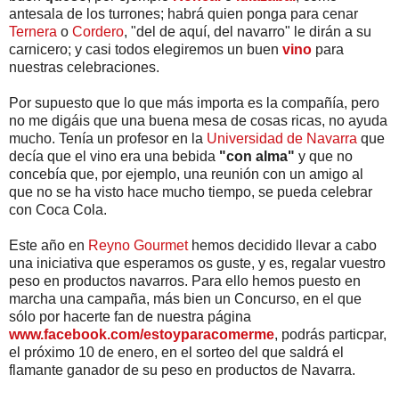
antesala de los turrones; habrá quien ponga para cenar
Ternera
o
Cordero
, "del de aquí, del navarro" le dirán a su
carnicero; y casi todos elegiremos un buen
vino
para
nuestras celebraciones.
Por supuesto que lo que más importa es la compañía, pero
no me digáis que una buena mesa de cosas ricas, no ayuda
mucho. Tenía un profesor en la
Universidad de Navarra
que
decía que el vino era una bebida
"con alma"
y que no
concebía que, por ejemplo, una reunión con un amigo al
que no se ha visto hace mucho tiempo, se pueda celebrar
con Coca Cola.
Este año en
Reyno Gourmet
hemos decidido llevar a cabo
una iniciativa que esperamos os guste, y es, regalar vuestro
peso en productos navarros. Para ello hemos puesto en
marcha una campaña, más bien un Concurso, en el que
sólo por hacerte fan de nuestra página
www.facebook.com/estoyparacomerme
, podrás particpar,
el próximo 10 de enero, en el sorteo del que saldrá el
flamante ganador de su peso en productos de Navarra.