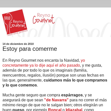
14 de diciembre de 2010
Estoy para comerme
En Reyno Gourmet nos encanta la Navidad,
yo
concretamente ya lo dije aquí el año pasado
, y me gusta,
además de por todo lo que os imaginais (familia,
reencuentros, regalos, ilusión) porque son unas fechas en
las que, generalmente,
cuidamos más lo que compramos
y lo que comemos
.
Mucha gente seguro que compra
espárragos
, y se
asegurará de que sean
"de Navarra"
para no correr el más
mínimo riesgo de que no le salgan bien; otros elegirán un
buen
queso
, por ejemplo
Roncal
o
Idiazabal
, como