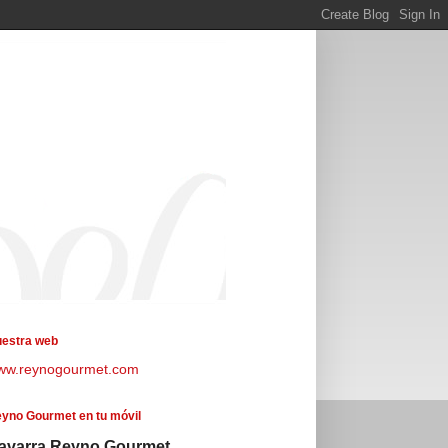
estra web
ww.reynogourmet.com
yno Gourmet en tu móvil
avarra Reyno Gourmet