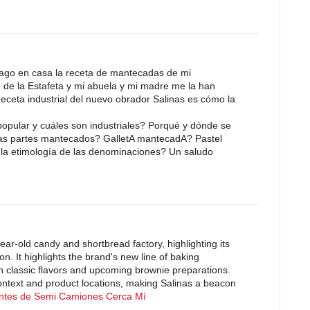
ago en casa la receta de mantecadas de mi
e de la Estafeta y mi abuela y mi madre me la han
 receta industrial del nuevo obrador Salinas es cómo la
 popular y cuáles son industriales? Porqué y dónde se
s partes mantecados? GalletA mantecadA? Pastel
a etimología de las denominaciones? Un saludo
ear-old candy and shortbread factory, highlighting its
n. It highlights the brand's new line of baking
n classic flavors and upcoming brownie preparations.
 context and product locations, making Salinas a beacon
ntes de Semi Camiones Cerca Mí