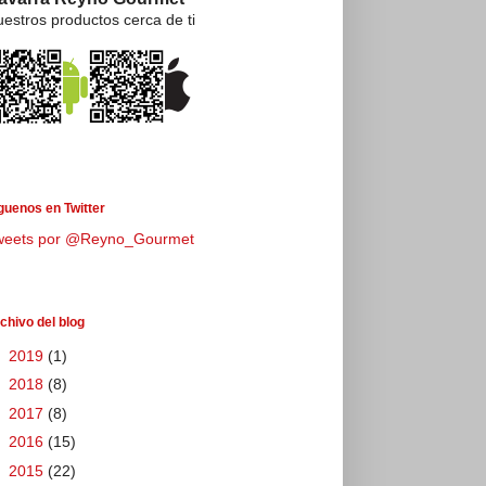
estros productos cerca de ti
guenos en Twitter
weets por @Reyno_Gourmet
chivo del blog
►
2019
(1)
►
2018
(8)
►
2017
(8)
►
2016
(15)
►
2015
(22)