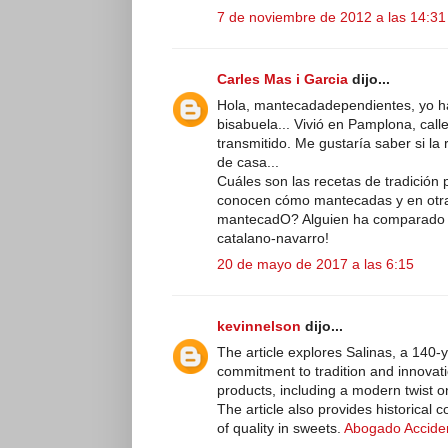
7 de noviembre de 2012 a las 14:31
Carles Mas i Garcia
dijo...
Hola, mantecadadependientes, yo h
bisabuela... Vivió en Pamplona, call
transmitido. Me gustaría saber si la
de casa...
Cuáles son las recetas de tradición
conocen cómo mantecadas y en otra
mantecadO? Alguien ha comparado l
catalano-navarro!
20 de mayo de 2017 a las 6:15
kevinnelson
dijo...
The article explores Salinas, a 140-y
commitment to tradition and innovatio
products, including a modern twist o
The article also provides historical
of quality in sweets.
Abogado Accide