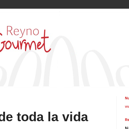
Nu
w
e toda la vida
Re
N