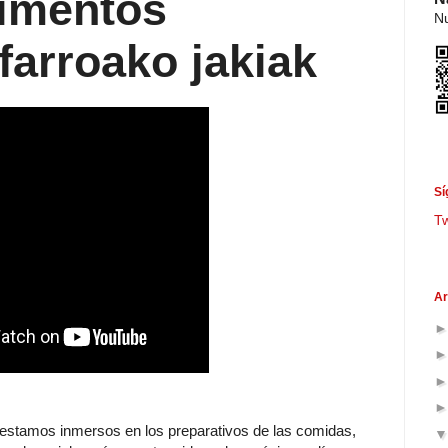
limentos
Nu
farroako jakiak
Sí
T
Ar
stamos inmersos en los preparativos de las comidas,