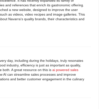
xcellence. It has recently expanded its family of
s and references that enrich its gastronomic offering.
nched a new website, designed to improve the user
such as videos, video recipes and image galleries. This
about Navarra's quality brands, their characteristics and
ery day, including during the holidays, truly resonates
food industry, efficiency is just as important as quality,
e both. A great resource on this is
ai powered sales
how AI can streamline sales processes and improve
rations and better customer engagement in the culinary