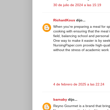
30 de julio de 2024 a las 15:19
RichardKous
dijo...
When you’re preparing a meal for spec
cooking with ensuring that the meal i
field, balancing school and personal l
One way to make it easier is by seek
NursingPaper.com provide high-qualit
without the stress of academic work p
4 de febrero de 2025 a las 22:24
barnaby
dijo...
Reyno Gourmet is a brand that brings