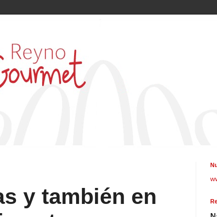
Nu
w
as y también en
Re
N