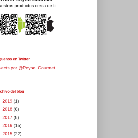
estros productos cerca de ti
guenos en Twitter
weets por @Reyno_Gourmet
chivo del blog
►
2019
(1)
►
2018
(8)
►
2017
(8)
►
2016
(15)
▼
2015
(22)