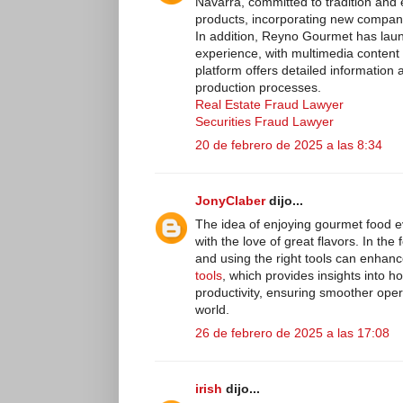
Navarra, committed to tradition and e
products, incorporating new companie
In addition, Reyno Gourmet has lau
experience, with multimedia content 
platform offers detailed information 
production processes.
Real Estate Fraud Lawyer
Securities Fraud Lawyer
20 de febrero de 2025 a las 8:34
JonyClaber
dijo...
The idea of enjoying gourmet food ev
with the love of great flavors. In the 
and using the right tools can enhanc
tools
, which provides insights into 
productivity, ensuring smoother ope
world.
26 de febrero de 2025 a las 17:08
irish
dijo...