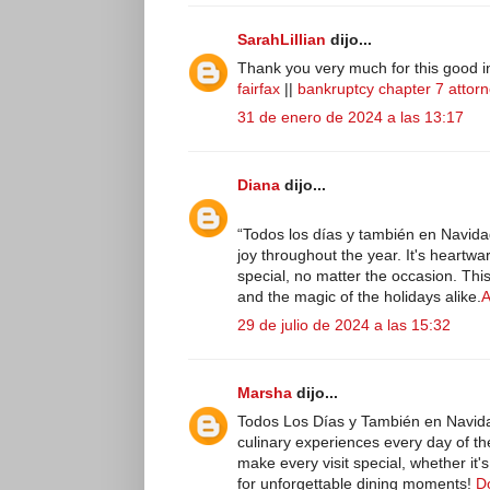
SarahLillian
dijo...
Thank you very much for this good inf
fairfax
||
bankruptcy chapter 7 attor
31 de enero de 2024 a las 13:17
Diana
dijo...
“Todos los días y también en Navidad”
joy throughout the year. It's heart
special, no matter the occasion. This
and the magic of the holidays alike.
A
29 de julio de 2024 a las 15:32
Marsha
dijo...
Todos Los Días y También en Navidad 
culinary experiences every day of t
make every visit special, whether it's
for unforgettable dining moments!
D