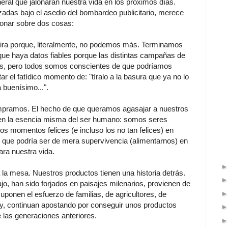
ral que jalonarán nuestra vida en los próximos días.
adas bajo el asedio del bombardeo publicitario, merece
ionar sobre dos cosas:
 tira porque, literalmente, no podemos más. Terminamos
que haya datos fiables porque las distintas campañas de
as, pero todos somos conscientes de que podríamos
 el fatídico momento de: "tíralo a la basura que ya no lo
 buenísimo...".
ompramos. El hecho de que queramos agasajar a nuestros
 en la esencia misma del ser humano: somos seres
los momentos felices (e incluso los no tan felices) en
 que podría ser de mera supervivencia (alimentarnos) en
ara nuestra vida.
 la mesa. Nuestros productos tienen una historia detrás.
jo, han sido forjados en paisajes milenarios, provienen de
 suponen el esfuerzo de familias, de agricultores, de
y, continuan apostando por conseguir unos productos
e las generaciones anteriores.