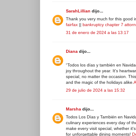
SarahLillian
dijo...
Thank you very much for this good inf
fairfax
||
bankruptcy chapter 7 attor
31 de enero de 2024 a las 13:17
Diana
dijo...
“Todos los días y también en Navidad”
joy throughout the year. It's heart
special, no matter the occasion. This
and the magic of the holidays alike.
A
29 de julio de 2024 a las 15:32
Marsha
dijo...
Todos Los Días y También en Navidad 
culinary experiences every day of t
make every visit special, whether it's
for unforgettable dining moments!
D