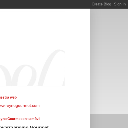
estra web
ww.reynogourmet.com
yno Gourmet en tu móvil
avarra Reyno Gourmet