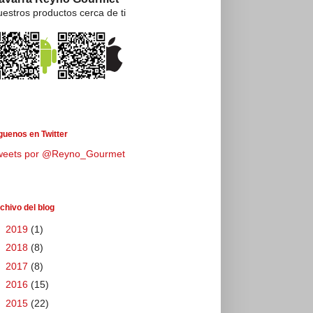
estros productos cerca de ti
guenos en Twitter
weets por @Reyno_Gourmet
chivo del blog
►
2019
(1)
►
2018
(8)
►
2017
(8)
►
2016
(15)
▼
2015
(22)