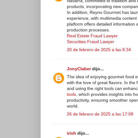
Navarra, committed to tradition and e
products, incorporating new companie
In addition, Reyno Gourmet has lau
experience, with multimedia content 
platform offers detailed information 
production processes.
Real Estate Fraud Lawyer
Securities Fraud Lawyer
20 de febrero de 2025 a las 8:34
JonyClaber
dijo...
The idea of enjoying gourmet food ev
with the love of great flavors. In the 
and using the right tools can enhanc
tools
, which provides insights into 
productivity, ensuring smoother ope
world.
26 de febrero de 2025 a las 17:08
irish
dijo...