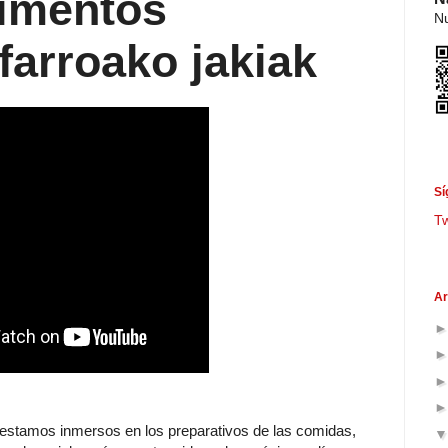
limentos
Nu
farroako jakiak
Sí
T
Ar
stamos inmersos en los preparativos de las comidas,