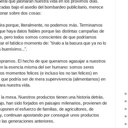
ral que jalonarán nuestra vida en los próximos días.
adas bajo el asedio del bombardeo publicitario, merece
ionar sobre dos cosas:
 tira porque, literalmente, no podemos más. Terminamos
que haya datos fiables porque las distintas campañas de
as, pero todos somos conscientes de que podríamos
 el fatídico momento de: "tíralo a la basura que ya no lo
 buenísimo...".
ompramos. El hecho de que queramos agasajar a nuestros
 en la esencia misma del ser humano: somos seres
los momentos felices (e incluso los no tan felices) en
 que podría ser de mera supervivencia (alimentarnos) en
ara nuestra vida.
 la mesa. Nuestros productos tienen una historia detrás.
jo, han sido forjados en paisajes milenarios, provienen de
 suponen el esfuerzo de familias, de agricultores, de
y, continuan apostando por conseguir unos productos
e las generaciones anteriores.