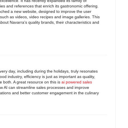
xcellence. It has recently expanded its family of
s and references that enrich its gastronomic offering.
nched a new website, designed to improve the user
such as videos, video recipes and image galleries. This
about Navarra's quality brands, their characteristics and
ery day, including during the holidays, truly resonates
food industry, efficiency is just as important as quality,
e both. A great resource on this is
ai powered sales
how AI can streamline sales processes and improve
rations and better customer engagement in the culinary