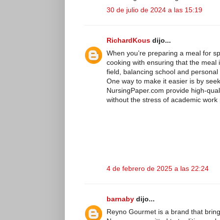
30 de julio de 2024 a las 15:19
RichardKous
dijo...
When you’re preparing a meal for spec
cooking with ensuring that the meal i
field, balancing school and personal l
One way to make it easier is by seek
NursingPaper.com provide high-qualit
without the stress of academic work p
4 de febrero de 2025 a las 22:24
barnaby
dijo...
Reyno Gourmet is a brand that brings