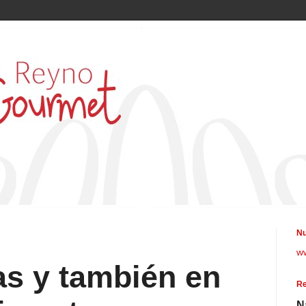
Nu
w
as y también en
Re
N