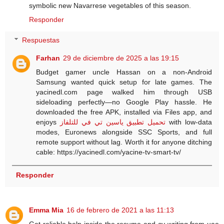
symbolic new Navarrese vegetables of this season.
Responder
Respuestas
Farhan
29 de diciembre de 2025 a las 19:15
Budget gamer uncle Hassan on a non-Android
Samsung wanted quick setup for late games. The
yacinedl.com page walked him through USB
sideloading perfectly—no Google Play hassle. He
downloaded the free APK, installed via Files app, and
enjoys
تحميل تطبيق ياسين تي في للتلفاز
with low-data
modes, Euronews alongside SSC Sports, and full
remote support without lag. Worth it for anyone ditching
cable: https://yacinedl.com/yacine-tv-smart-tv/
Responder
Emma Mia
16 de febrero de 2021 a las 11:13
Get reliable help inside the resume and cv writing from uae