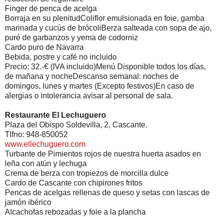
Finger de penca de acelga
Borraja en su plenitudColiflor emulsionada en foie, gamba
marinada y cucús de brócoliBerza salteada con sopa de ajo,
puré de garbanzos y yema de codorniz
Cardo puro de Navarra
Bebida, postre y café no incluido
Precio: 32.-€ (IVA incluido)Menú Disponible todos los días,
de mañana y nocheDescanso semanal: noches de
domingos, lunes y martes (Excepto festivos)En caso de
alergias o intolerancia avisar al personal de sala.
Restaurante El Lechuguero
Plaza del Obispo Soldevilla, 2, Cascante.
Tlfno: 948-850052
www.ellechuguero.com
Turbante de Pimientos rojos de nuestra huerta asados en
leña con atún y lechuga
Crema de berza con tropiezos de morcilla dulce
Cardo de Cascante con chipirones fritos
Pencas de acelgas rellenas de queso y setas con lascas de
jamón ibérico
Alcachofas rebozadas y foie a la plancha