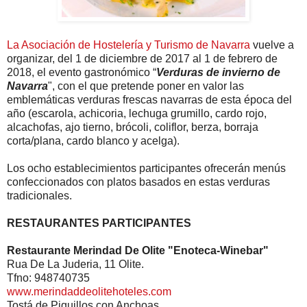
La Asociación de Hostelería y Turismo de Navarra
vuelve a
organizar, del 1 de diciembre de 2017 al 1 de febrero de
2018, el evento gastronómico “
Verduras de invierno de
Navarra
", con el que pretende poner en valor las
emblemáticas verduras frescas navarras de esta época del
año (escarola, achicoria, lechuga grumillo, cardo rojo,
alcachofas, ajo tierno, brócoli, coliflor, berza, borraja
corta/plana, cardo blanco y acelga).
Los ocho establecimientos participantes ofrecerán menús
confeccionados con platos basados en estas verduras
tradicionales.
RESTAURANTES PARTICIPANTES
Restaurante Merindad De Olite "Enoteca-Winebar"
Rua De La Juderia, 11 Olite.
Tfno: 948740735
www.merindaddeolitehoteles.com
Tostá de Piquillos con Anchoas