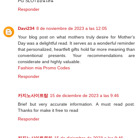
PG SLOTออนไลน์
Responder
Davi234
8 de noviembre de 2023 a las 12:05
Your blog post on what mothers truly desire for Mother's
Day was a delightful read. It serves as a wonderful reminder
that personalized, heartfelt gifts hold far more meaning than
conventional presents. Your recommendations are
considerate and highly valuable.
Fashion mia Promo Codes
Responder
카지노사이트탑
15 de diciembre de 2023 a las 9:46
Brief but very accurate information. A must read post.
Thanks for make it free to read
Responder
카지노사이트위키
15 de diciembre de 2023 a las 9:46