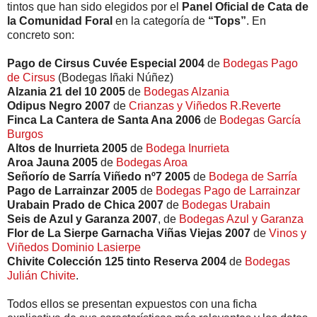
tintos que han sido elegidos por el
Panel Oficial de Cata de
la Comunidad Foral
en la categoría de
“Tops”
. En
concreto son:
Pago de Cirsus Cuvée Especial 2004
de
Bodegas Pago
de Cirsus
(Bodegas Iñaki Núñez)
Alzania 21 del 10 2005
de
Bodegas Alzania
Odipus Negro 2007
de
Crianzas y Viñedos R.Reverte
Finca La Cantera de Santa Ana 2006
de
Bodegas García
Burgos
Altos de Inurrieta 2005
de
Bodega Inurrieta
Aroa Jauna 2005
de
Bodegas Aroa
Señorío de Sarría Viñedo nº7 2005
de
Bodega de Sarría
Pago de Larrainzar 2005
de
Bodegas Pago de Larrainzar
Urabain Prado de Chica 2007
de
Bodegas Urabain
Seis de Azul y Garanza 2007
, de
Bodegas Azul y Garanza
Flor de La Sierpe Garnacha Viñas Viejas 2007
de
Vinos y
Viñedos Dominio Lasierpe
Chivite Colección 125 tinto Reserva 2004
de
Bodegas
Julián Chivite
.
Todos ellos se presentan expuestos con una ficha