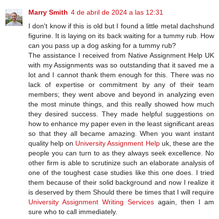
Marry Smith
4 de abril de 2024 a las 12:31
I don't know if this is old but I found a little metal dachshund
figurine. It is laying on its back waiting for a tummy rub. How
can you pass up a dog asking for a tummy rub?
The assistance I received from Native Assignment Help UK
with my Assignments was so outstanding that it saved me a
lot and I cannot thank them enough for this. There was no
lack of expertise or commitment by any of their team
members; they went above and beyond in analyzing even
the most minute things, and this really showed how much
they desired success. They made helpful suggestions on
how to enhance my paper even in the least significant areas
so that they all became amazing. When you want instant
quality help on
University Assignment Help
uk, these are the
people you can turn to as they always seek excellence. No
other firm is able to scrutinize such an elaborate analysis of
one of the toughest case studies like this one does. I tried
them because of their solid background and now I realize it
is deserved by them Should there be times that I will require
University Assignment Writing Services
again, then I am
sure who to call immediately.