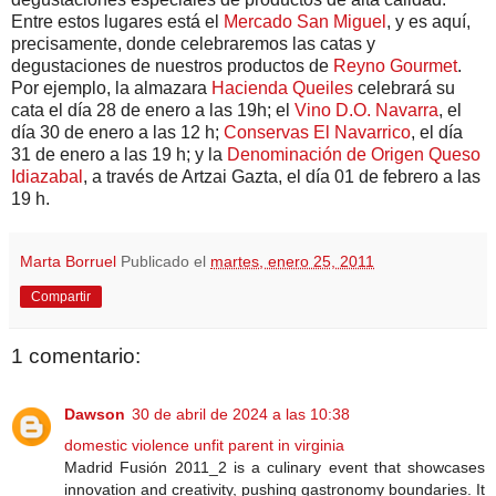
Entre estos lugares está el
Mercado San Miguel
, y es aquí,
precisamente, donde celebraremos las catas y
degustaciones de nuestros productos de
Reyno Gourmet
.
Por ejemplo, la almazara
Hacienda Queiles
celebrará su
cata el día 28 de enero a las 19h; el
Vino D.O. Navarra
, el
día 30 de enero a las 12 h;
Conservas El Navarrico
, el día
31 de enero a las 19 h; y la
Denominación de Origen Queso
Idiazabal
, a través de Artzai Gazta, el día 01 de febrero a las
19 h.
Marta Borruel
Publicado el
martes, enero 25, 2011
Compartir
1 comentario:
Dawson
30 de abril de 2024 a las 10:38
domestic violence unfit parent in virginia
Madrid Fusión 2011_2 is a culinary event that showcases
innovation and creativity, pushing gastronomy boundaries. It