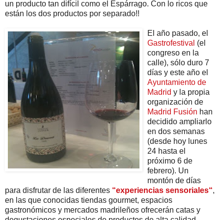
un producto tan difícil como el Espárrago. Con lo ricos que
están los dos productos por separado!!
El año pasado, el
Gastrofestival
(el
congreso en la
calle), sólo duro 7
días y este año el
Ayuntamiento de
Madrid
y la propia
organización de
Madrid Fusión
han
decidido ampliarlo
en dos semanas
(desde hoy lunes
24 hasta el
próximo 6 de
febrero). Un
montón de días
para disfrutar de las diferentes
“experiencias sensoriales“
,
en las que conocidas tiendas gourmet, espacios
gastronómicos y mercados madrileños ofrecerán catas y
degustaciones especiales de productos de alta calidad.