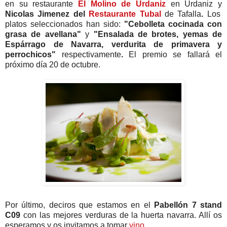
en su restaurante
El Molino de Urdaniz
en Urdaniz y
Nicolas Jimenez del
Restaurante Tubal
de Tafalla
.
Los
platos seleccionados han sido:
"Cebolleta cocinada con
grasa de avellana"
y
"Ensalada de brotes, yemas de
Espárrago de Navarra, verdurita de primavera y
perrochicos"
respectivamente
.
El premio se fallará el
próximo día 20 de octubre.
Por último, deciros que estamos en el
Pabellón 7 stand
C09
con las mejores verduras de la huerta navarra. Allí os
esperamos y os invitamos a tomar
vino