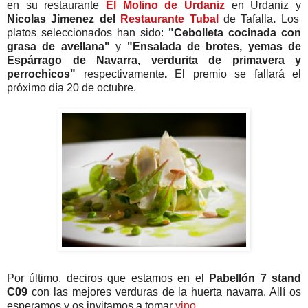
en su restaurante
El Molino de Urdaniz
en Urdaniz y
Nicolas Jimenez del
Restaurante Tubal
de Tafalla
.
Los
platos seleccionados han sido:
"Cebolleta cocinada con
grasa de avellana"
y
"Ensalada de brotes, yemas de
Espárrago de Navarra, verdurita de primavera y
perrochicos"
respectivamente
.
El premio se fallará el
próximo día 20 de octubre.
Por último, deciros que estamos en el
Pabellón 7 stand
C09
con las mejores verduras de la huerta navarra. Allí os
esperamos y os invitamos a tomar
vino