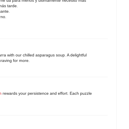
o me da para menos y últimamente necesito más
más tarde.
sante.
rno.
arra with our chilled asparagus soup. A delightful
craving for more.
h
rewards your persistence and effort. Each puzzle