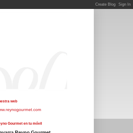
estra web
ww.reynogourmet.com
yno Gourmet en tu móvil
avarra Reyno Gourmet