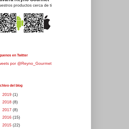
estros productos cerca de ti
guenos en Twitter
weets por @Reyno_Gourmet
chivo del blog
►
2019
(1)
►
2018
(8)
►
2017
(8)
►
2016
(15)
►
2015
(22)