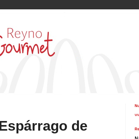
Nu
w
 Espárrago de
Re
N