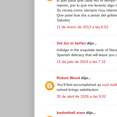
lo que pasa que cada vez el tiemp
reposo, por lo que me levanto algo 
Su receta como siempre muy intere
Que pase bue día a pesar del gobie
Saludos
11 de enero de 2013 a las 8:52
3rd dui in fairfax
dijo...
Indulge in the exquisite taste of Nav
Spanish delicacy that will leave you 
15 de julio de 2024 a las 7:15
Robert Wood
dijo...
You’ll feel accomplished as
cool mat
solved brings satisfaction.
30 de abril de 2026 a las 9:02
basketball stars
dijo...