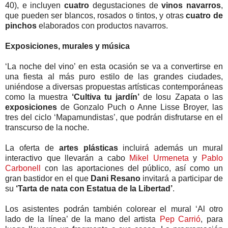
40), e incluyen
cuatro
degustaciones de
vinos navarros
,
que pueden ser blancos, rosados o tintos, y otras
cuatro de
pinchos
elaborados con productos navarros.
Exposiciones, murales y música
‘La noche del vino’ en esta ocasión se va a convertirse en
una fiesta al más puro estilo de las grandes ciudades,
uniéndose a diversas propuestas artísticas contemporáneas
como la muestra
‘Cultiva tu jardín’
de Iosu Zapata o las
exposiciones
de Gonzalo Puch o Anne Lisse Broyer, las
tres del ciclo ‘Mapamundistas’, que podrán disfrutarse en el
transcurso de la noche.
La oferta de
artes plásticas
incluirá además un mural
interactivo que llevarán a cabo
Mikel Urmeneta
y
Pablo
Carbonell
con las aportaciones del público, así como un
gran bastidor en el que
Dani Resano
invitará a participar de
su
‘Tarta de nata con Estatua de la Libertad’
.
Los asistentes podrán también colorear el mural ‘Al otro
lado de la línea’ de la mano del artista
Pep Carrió
, para