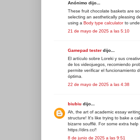
Anónimo dijo...
These fruit chocolate baskets are so 
selecting an aesthetically pleasing d
using a
Body type calculator
to unde
21 de mayo de 2025 a las 5:10
Gamepad tester
dijo...
El artículo sobre Loreki y sus creat
de los videojuegos, recomiendo pro
permite verificar el funcionamiento 
óptima.
22 de mayo de 2025 a las 4:38
biubiu
dijo...
Ah, the art of academic essay writin
structure! It's like trying to bake a c
bizarre soufflé. For some extra help
https://dirs.cc/!
8 de junio de 2025 a las 9:51