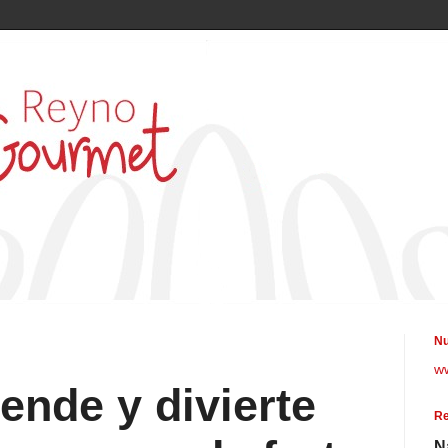
Nu
w
ende y divierte
Re
N