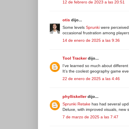
12 de febrero de 2023 a las 20:51
otis
dijo...
Some levels
Sprunki
were perceived 
occasional frustration among players
14 de enero de 2025 a las 9:36
Tool Tracker
dijo...
I’ve learned so much about different
It’s the coolest geography game eve
22 de enero de 2025 a las 4:46
phylliskeller
dijo...
Sprunki Retake
has had several upda
Deluxe, with improved visuals, new
7 de marzo de 2025 a las 7:47