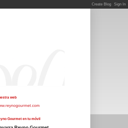
estra web
ww.reynogourmet.com
yno Gourmet en tu móvil
avarra Reyno Gourmet