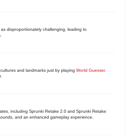
as disproportionately challenging, leading to
.
 cultures and landmarks just by playing
World Guesser
.
r.
tes, including Sprunki Retake 2.0 and Sprunki Retake:
 sounds, and an enhanced gameplay experience.