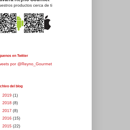
estros productos cerca de ti
guenos en Twitter
weets por @Reyno_Gourmet
chivo del blog
►
2019
(1)
►
2018
(8)
►
2017
(8)
►
2016
(15)
►
2015
(22)