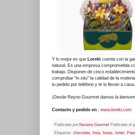
Y lo mejor es que
Loreki
cuenta con la gar
natural. Es una empresa comprometida con
trabajo. Disponen de cinco establecimien
comprobar “in situ” la calidad de la mater
tu pedido por teléfono y te lo llevan a casa.
¡Desde Reyno Gourmet damos la bienvenida
Contacto y pedido en
:
www.loreki.com
6
Publicado por
Navarra Gourmet
Publicado el
v
Etiquetas:
chocolate
,
fruta
,
frutas
,
loreki
,
Pam