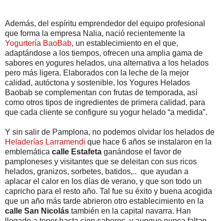
Además, del espíritu emprendedor del equipo profesional
que forma la empresa Nalia, nació recientemente la
Yogurtería BaoBab
, un establecimiento en el que,
adaptándose a los tiempos, ofrecen una amplia gama de
sabores en yogures helados, una alternativa a los helados
pero más ligera. Elaborados con la leche de la mejor
calidad, autóctona y sostenible, los Yogures Helados
Baobab se complementan con frutas de temporada, así
como otros tipos de ingredientes de primera calidad, para
que cada cliente se configure su yogur helado “a medida”.
Y sin salir de Pamplona, no podemos olvidar los helados de
Heladerías Larramendi
que hace 6 años se instalaron en la
emblemática
calle Estafeta
ganándose el favor de
pamploneses y visitantes que se deleitan con sus ricos
helados, granizos, sorbetes, batidos,.. que ayudan a
aplacar el calor en los días de verano, y que son todo un
capricho para el resto año. Tal fue su éxito y buena acogida
que un año más tarde abrieron otro establecimiento en la
calle San Nicolás
también en la capital navarra. Han
llegado a tener hasta cien sabores, y aunque nunca faltan