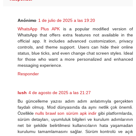
Anónimo
1 de julio de 2025 a las 19:20
WhatsApp Plus APK
is a popular modified version of
WhatsApp that offers extra features not available in the
official app. It includes advanced customization, privacy
controls, and theme support. Users can hide their online
status, blue ticks, and even change chat screen styles. Ideal
for those who want a more personalized and enhanced
messaging experience.
Responder
lush
4 de agosto de 2025 a las 21:27
Bu güncelleme yazısı adım adım anlatımıyla gerçekten
faydalı olmuş. Mod dünyasında da aynı netlik çok önemli.
Özellikle
nulls brawl son sürüm apk indir
gibi platformlarda,
sürüm detayları, uyumluluk bilgileri ve kurulum adımlarının
net bir şekilde belirtilmesi kullanıcıların hata yaşamadan
kurulumu tamamlamasını sağlar. Sürüm kontrolü ve açık