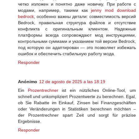
четко изложен и понятно даже новичку. При работе с
модами, например, такими как
jenny mod download
bedrock
, особенно важны детали: совместимость версий
Bedrock, правильная структура файлов и отсутствие
конфликта с оригинальным клиентом. Надежные
платформы всегда сопровождают мод инструкциями,
контрольными суммами и указанием той версии Bedrock,
под которую он адаптирован — это позволяет избежать
ошибок и обеспечить стабильную работу мода.
Responder
Anónimo
12 de agosto de 2025 a las 18:19
Ein
Prozentrechner
ist ein nützliches Online-Tool, um
schnell und unkompliziert Prozentwerte zu berechnen. Egal,
ob Sie Rabatte im Einkauf, Zinsen bei Finanzgeschäften
oder Veränderungen in Statistiken berechnen möchten –
der Prozentrechner spart Zeit und sorgt für präzise
Ergebnisse.
Responder