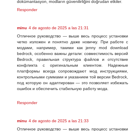
dokümantasyon, modların güvenilirliğini doğrudan etkiler.
Responder
minu
4 de agosto de 2025 a las 21:31
Отличное руководство — выше весь процесс установки
четко изложен и понятно даже новичку. При работе с
модами, например, такими как jenny mod download
bedrock, особенно важны детали: совместимость версий
Bedrock, правильная структура файлов и отсутствие
конфликта с оригинальным клиентом. Надежные
платформы всегда сопровождают мод инструкциями,
контрольными суммами и указанием той версии Bedrock,
под которую он адаптирован — это позволяет избежать
ошибок и обеспечить стабильную работу мода.
Responder
minu
4 de agosto de 2025 a las 21:33
Отличное руководство — выше весь процесс установки