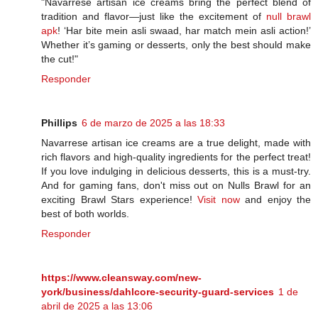
"Navarrese artisan ice creams bring the perfect blend of
tradition and flavor—just like the excitement of
null brawl
apk
! ‘Har bite mein asli swaad, har match mein asli action!’
Whether it’s gaming or desserts, only the best should make
the cut!"
Responder
Phillips
6 de marzo de 2025 a las 18:33
Navarrese artisan ice creams are a true delight, made with
rich flavors and high-quality ingredients for the perfect treat!
If you love indulging in delicious desserts, this is a must-try.
And for gaming fans, don't miss out on Nulls Brawl for an
exciting Brawl Stars experience!
Visit now
and enjoy the
best of both worlds.
Responder
https://www.cleansway.com/new-
york/business/dahlcore-security-guard-services
1 de
abril de 2025 a las 13:06