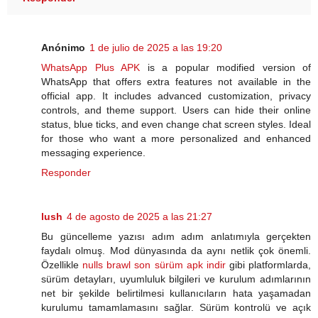
Anónimo
1 de julio de 2025 a las 19:20
WhatsApp Plus APK
is a popular modified version of
WhatsApp that offers extra features not available in the
official app. It includes advanced customization, privacy
controls, and theme support. Users can hide their online
status, blue ticks, and even change chat screen styles. Ideal
for those who want a more personalized and enhanced
messaging experience.
Responder
lush
4 de agosto de 2025 a las 21:27
Bu güncelleme yazısı adım adım anlatımıyla gerçekten
faydalı olmuş. Mod dünyasında da aynı netlik çok önemli.
Özellikle
nulls brawl son sürüm apk indir
gibi platformlarda,
sürüm detayları, uyumluluk bilgileri ve kurulum adımlarının
net bir şekilde belirtilmesi kullanıcıların hata yaşamadan
kurulumu tamamlamasını sağlar. Sürüm kontrolü ve açık