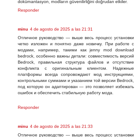
dokümantasyon, modların güvenilirliğini doğrudan etkiler.
Responder
minu
4 de agosto de 2025 a las 21:31
Отличное руководство — выше весь процесс установки
четко изложен и понятно даже новичку. При работе с
модами, например, такими как jenny mod download
bedrock, особенно важны детали: совместимость версий
Bedrock, правильная структура файлов и отсутствие
конфликта с оригинальным клиентом. Надежные
платформы всегда сопровождают мод инструкциями,
контрольными суммами и указанием той версии Bedrock,
под которую он адаптирован — это позволяет избежать
ошибок и обеспечить стабильную работу мода.
Responder
minu
4 de agosto de 2025 a las 21:33
Отличное руководство — выше весь процесс установки