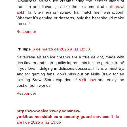
"Navarrese artisan ice creams bring the perfect blend of
tradition and flavor—just like the excitement of
null brawl
apk
! ‘Har bite mein asli swaad, har match mein asli action!’
Whether it’s gaming or desserts, only the best should make
the cut!"
Responder
Phillips
6 de marzo de 2025 a las 18:33
Navarrese artisan ice creams are a true delight, made with
rich flavors and high-quality ingredients for the perfect treat!
If you love indulging in delicious desserts, this is a must-try.
And for gaming fans, don't miss out on Nulls Brawl for an
exciting Brawl Stars experience!
Visit now
and enjoy the
best of both worlds.
Responder
https://www.cleansway.com/new-
york/business/dahlcore-security-guard-services
1 de
abril de 2025 a las 13:06