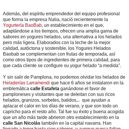
Además, del espíritu emprendedor del equipo profesional
que forma la empresa Nalia, nació recientemente la
Yogurtería BaoBab
, un establecimiento en el que,
adaptándose a los tiempos, ofrecen una amplia gama de
sabores en yogures helados, una alternativa a los helados
pero más ligera. Elaborados con la leche de la mejor
calidad, autóctona y sostenible, los Yogures Helados
Baobab se complementan con frutas de temporada, así
como otros tipos de ingredientes de primera calidad, para
que cada cliente se configure su yogur helado “a medida”.
Y sin salir de Pamplona, no podemos olvidar los helados de
Heladerías Larramendi
que hace 6 años se instalaron en la
emblemática
calle Estafeta
ganándose el favor de
pamploneses y visitantes que se deleitan con sus ricos
helados, granizos, sorbetes, batidos,.. que ayudan a
aplacar el calor en los días de verano, y que son todo un
capricho para el resto año. Tal fue su éxito y buena acogida
que un año más tarde abrieron otro establecimiento en la
calle San Nicolás
también en la capital navarra. Han
llegado a tener hasta cien sabores, y aunque nunca faltan