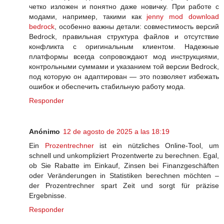
четко изложен и понятно даже новичку. При работе с
модами, например, такими как
jenny mod download
bedrock
, особенно важны детали: совместимость версий
Bedrock, правильная структура файлов и отсутствие
конфликта с оригинальным клиентом. Надежные
платформы всегда сопровождают мод инструкциями,
контрольными суммами и указанием той версии Bedrock,
под которую он адаптирован — это позволяет избежать
ошибок и обеспечить стабильную работу мода.
Responder
Anónimo
12 de agosto de 2025 a las 18:19
Ein
Prozentrechner
ist ein nützliches Online-Tool, um
schnell und unkompliziert Prozentwerte zu berechnen. Egal,
ob Sie Rabatte im Einkauf, Zinsen bei Finanzgeschäften
oder Veränderungen in Statistiken berechnen möchten –
der Prozentrechner spart Zeit und sorgt für präzise
Ergebnisse.
Responder