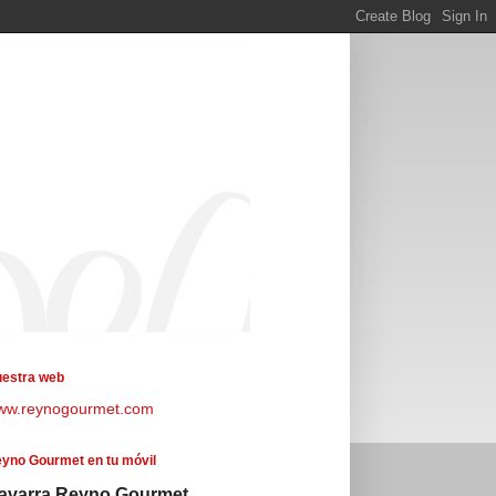
estra web
ww.reynogourmet.com
yno Gourmet en tu móvil
avarra Reyno Gourmet