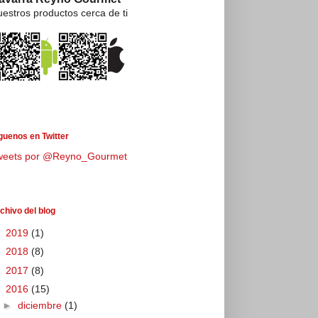
estros productos cerca de ti
guenos en Twitter
weets por @Reyno_Gourmet
chivo del blog
►
2019
(1)
►
2018
(8)
►
2017
(8)
▼
2016
(15)
►
diciembre
(1)