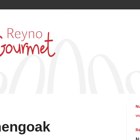
Nu
w
mengoak
Re
N