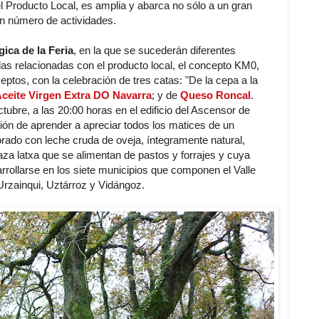
l Producto Local, es amplia y abarca no sólo a un gran
n número de actividades.
ica de la Feria
, en la que se sucederán diferentes
as relacionadas con el producto local, el concepto KM0,
eptos, con la celebración de tres catas: "De la cepa a la
ceite Virgen Extra DO Navarra
; y de
Queso Roncal
.
tubre, a las 20:00 horas en el edificio del Ascensor de
n de aprender a apreciar todos los matices de un
orado con leche cruda de oveja, íntegramente natural,
raza latxa que se alimentan de pastos y forrajes y cuya
rollarse en los siete municipios que componen el Valle
Urzainqui, Uztárroz y Vidángoz.