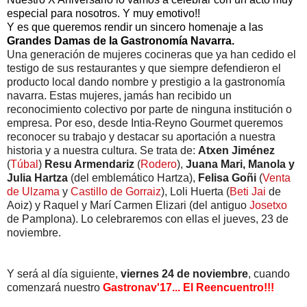
especial para nosotros. Y muy emotivo!!
Y es que queremos rendir un sincero homenaje
a las
Grandes Damas de la Gastronomía Navarra.
Una generación de mujeres cocineras que ya han cedido el
testigo de sus restaurantes y que siempre defendieron el
producto local dando nombre y prestigio a la gastronomía
navarra. Estas mujeres, jamás han recibido un
reconocimiento colectivo por parte de ninguna institución o
empresa. Por eso, desde Intia-Reyno Gourmet queremos
reconocer su trabajo y destacar su aportación a nuestra
historia y a nuestra cultura. Se trata de:
Atxen Jiménez
(
Túbal
)
Resu Armendariz
(
Rodero
),
Juana Mari, Manola y
Julia Hartza
(del emblemático Hartza),
Felisa Goñi
(
Venta
de Ulzama
y
Castillo de Gorraiz
), Loli Huerta (
Beti Jai
de
Aoiz) y Raquel y Marí Carmen Elizari (del antiguo
Josetxo
de Pamplona). Lo celebraremos con ellas el jueves, 23 de
noviembre.
Y será al día siguiente,
viernes 24 de noviembre
, cuando
comenzará nuestro
Gastronav'17... El Reencuentro!!!