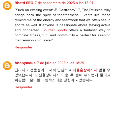
Bhatti SEO
7 de septiembre de 2025 a las 13:01
"Such an exciting event! 🎉 Gastronav'17, The Reunion truly
brings back the spirit of togetherness. Events like these
remind me of the energy and teamwork that we often see in
sports as well. If anyone is passionate about staying active
and connected,
Shuttler Sports
offers a fantastic way to
combine fitness, fun, and community – perfect for keeping
that reunion spirit alive!"
Responder
Anonymous
7 de julio de 2026 a las 18:29
관리사의 전문성이 느껴져 안심하고
서울출장마사지
받을 수
있었습니다. 오산출장마사지 이용 후 몸이 부드럽게 풀리고
피곤함이 줄어들어 만족스러운 경험이 되었습니다.
Responder