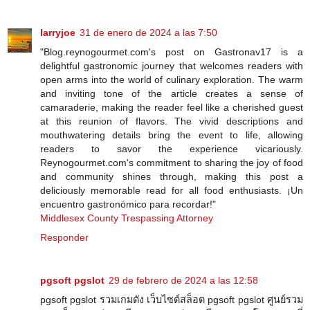
larryjoe
31 de enero de 2024 a las 7:50
"Blog.reynogourmet.com's post on Gastronav17 is a
delightful gastronomic journey that welcomes readers with
open arms into the world of culinary exploration. The warm
and inviting tone of the article creates a sense of
camaraderie, making the reader feel like a cherished guest
at this reunion of flavors. The vivid descriptions and
mouthwatering details bring the event to life, allowing
readers to savor the experience vicariously.
Reynogourmet.com's commitment to sharing the joy of food
and community shines through, making this post a
deliciously memorable read for all food enthusiasts. ¡Un
encuentro gastronómico para recordar!"
Middlesex County Trespassing Attorney
Responder
pgsoft pgslot
29 de febrero de 2024 a las 12:58
pgsoft pgslot รวมเกมดัง เว็บไซต์สล็อต pgsoft pgslot ศูนย์รวม