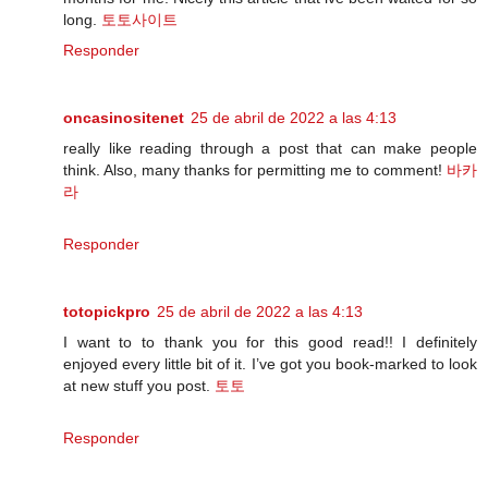
long.
토토사이트
Responder
oncasinositenet
25 de abril de 2022 a las 4:13
really like reading through a post that can make people
think. Also, many thanks for permitting me to comment!
바카
라
Responder
totopickpro
25 de abril de 2022 a las 4:13
I want to to thank you for this good read!! I definitely
enjoyed every little bit of it. I’ve got you book-marked to look
at new stuff you post.
토토
Responder