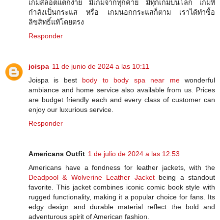
เกมสล็อตแตกง่าย มีเกมจากทุกค่าย มีทุกเกมบนโลก เกมที่
กำลังเป็นกระแส หรือ เกมนอกกระแสก็ตาม เราได้ทำซื้อ
ลิขสิทธิ์แท้โดยตรง
Responder
joispa
11 de junio de 2024 a las 10:11
Joispa is best
body to body spa near me
wonderful
ambiance and home service also available from us. Prices
are budget friendly each and every class of customer can
enjoy our luxurious service.
Responder
Americans Outfit
1 de julio de 2024 a las 12:53
Americans have a fondness for leather jackets, with the
Deadpool & Wolverine Leather Jacket
being a standout
favorite. This jacket combines iconic comic book style with
rugged functionality, making it a popular choice for fans. Its
edgy design and durable material reflect the bold and
adventurous spirit of American fashion.