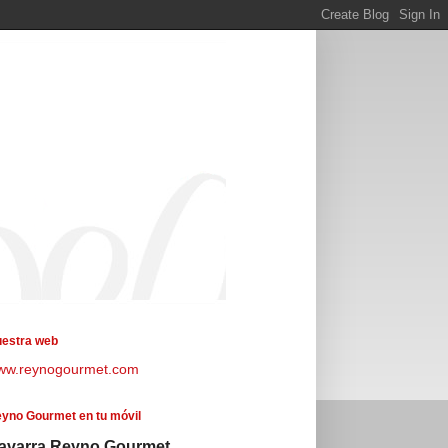
estra web
ww.reynogourmet.com
yno Gourmet en tu móvil
avarra Reyno Gourmet