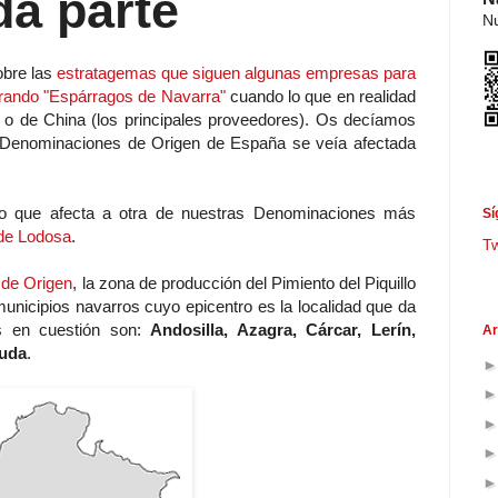
a parte
Nu
obre las
estratagemas que siguen algunas empresas para
rando "Espárragos de Navarra"
cuando lo que en realidad
 o de China (los principales proveedores). Os decíamos
as Denominaciones de Origen de España se veía afectada
o que afecta a otra de nuestras Denominaciones más
Sí
 de Lodosa
.
T
 de Origen
, la zona de producción del Pimiento del Piquillo
icipios navarros cuyo epicentro es la localidad que da
s en cuestión son:
Andosilla, Azagra, Cárcar, Lerín,
Ar
guda
.