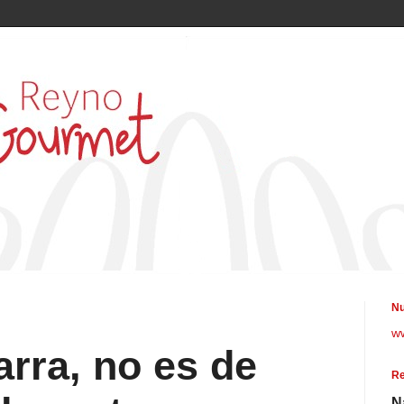
Nu
w
arra, no es de
Re
N