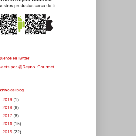
estros productos cerca de ti
guenos en Twitter
weets por @Reyno_Gourmet
chivo del blog
►
2019
(1)
►
2018
(8)
►
2017
(8)
►
2016
(15)
►
2015
(22)