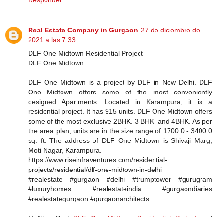
Real Estate Company in Gurgaon
27 de diciembre de
2021 a las 7:33
DLF One Midtown Residential Project
DLF One Midtown
DLF One Midtown is a project by DLF in New Delhi. DLF
One Midtown offers some of the most conveniently
designed Apartments. Located in Karampura, it is a
residential project. It has 915 units. DLF One Midtown offers
some of the most exclusive 2BHK, 3 BHK, and 4BHK. As per
the area plan, units are in the size range of 1700.0 - 3400.0
sq. ft. The address of DLF One Midtown is Shivaji Marg,
Moti Nagar, Karampura.
https://www.riseinfraventures.com/residential-
projects/residential/dlf-one-midtown-in-delhi
#realestate #gurgaon #delhi #trumptower #gurugram
#luxuryhomes #realestateindia #gurgaondiaries
#realestategurgaon #gurgaonarchitects