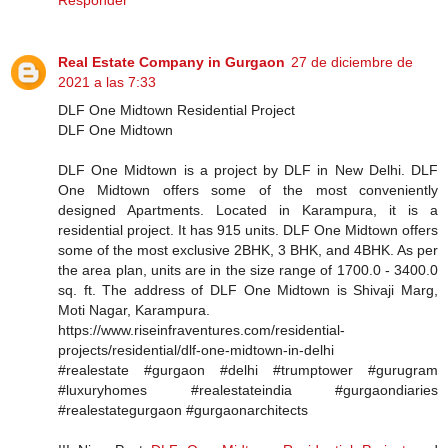
Real Estate Company in Gurgaon
27 de diciembre de
2021 a las 7:33
DLF One Midtown Residential Project
DLF One Midtown
DLF One Midtown is a project by DLF in New Delhi. DLF
One Midtown offers some of the most conveniently
designed Apartments. Located in Karampura, it is a
residential project. It has 915 units. DLF One Midtown offers
some of the most exclusive 2BHK, 3 BHK, and 4BHK. As per
the area plan, units are in the size range of 1700.0 - 3400.0
sq. ft. The address of DLF One Midtown is Shivaji Marg,
Moti Nagar, Karampura.
https://www.riseinfraventures.com/residential-
projects/residential/dlf-one-midtown-in-delhi
#realestate #gurgaon #delhi #trumptower #gurugram
#luxuryhomes #realestateindia #gurgaondiaries
#realestategurgaon #gurgaonarchitects