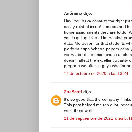
Anónimo dijo...
Hey! You have come to the right plac
essay related issue! I understand how 
home assignments they are to do. Wr
you is quit quick and interesting pr
date. Moreover, for that students who
platform https://cheap-papers.com/ y
worry about the price, cause at che
doesn't affect the excellent quaility o
program we offer to guys who introd
14 de octubre de 2020 a las 13:24
ZoeScott
dijo...
It's so good that the company thinks 
This post helped me too a lot, beca
write them well
21 de septiembre de 2021 a las 6:4