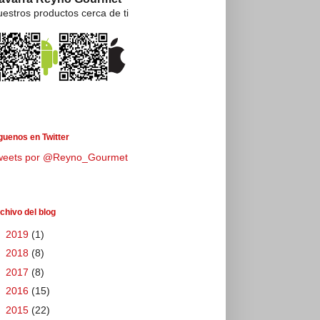
estros productos cerca de ti
guenos en Twitter
weets por @Reyno_Gourmet
chivo del blog
►
2019
(1)
►
2018
(8)
►
2017
(8)
►
2016
(15)
►
2015
(22)