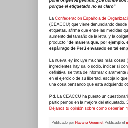
pone origen Argentina. ¿De dónde son 
porque el etiquetado no es claro"
.
La
Confederación Española de Organizac
(CEACCU) que viene denunciando desde h
etiquetas, afirma que entre las medidas qu
aumento del tamaño de la letra, y la obliga
producto
"de manera que, por ejemplo, e
espárrago de Perú envasado en tal em
La nueva ley incluye muchas más cosas (det
ingredientes hay sal o sodio, indicar si con
definitiva, se trata de informar clarament
en el ejercicio de su libertad, escoja lo 
una cosa pensando que está adquiendo ot
P.d. La CEACCU ha puesto un cuestionario 
participemos en la mejora del etiquetado. S
Déjanos tu opinión sobre cómo deberían me
Publicado por
Navarra Gourmet
Publicado el
m