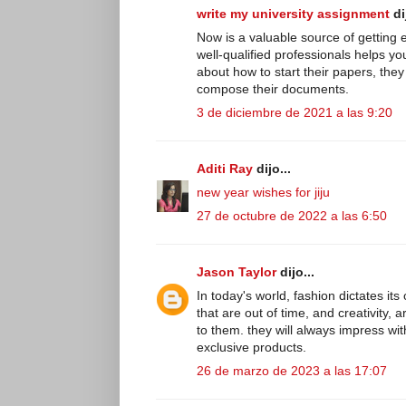
write my university assignment
dij
Now is a valuable source of getting 
well-qualified professionals helps y
about how to start their papers, the
compose their documents.
3 de diciembre de 2021 a las 9:20
Aditi Ray
dijo...
new year wishes for jiju
27 de octubre de 2022 a las 6:50
Jason Taylor
dijo...
In today's world, fashion dictates it
that are out of time, and creativity, a
to them. they will always impress wit
exclusive products.
26 de marzo de 2023 a las 17:07