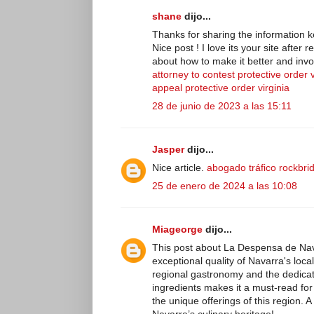
shane
dijo...
Thanks for sharing the information k
Nice post ! I love its your site after 
about how to make it better and invol
attorney to contest protective order v
appeal protective order virginia
28 de junio de 2023 a las 15:11
Jasper
dijo...
Nice article.
abogado tráfico rockbrid
25 de enero de 2024 a las 10:08
Miageorge
dijo...
This post about La Despensa de Navarr
exceptional quality of Navarra's local
regional gastronomy and the dedicati
ingredients makes it a must-read for 
the unique offerings of this region. A
Navarra’s culinary heritage!