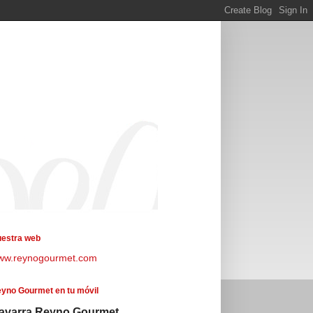
estra web
ww.reynogourmet.com
yno Gourmet en tu móvil
avarra Reyno Gourmet