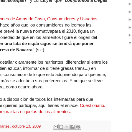
las naranjas?"
y concluyen que
"compramos a ciegas
iones de Amas de Casa, Consumidores y Usuarios
ace años que los consumidores no leemos las
e prevé la nueva normativapara el 2010, figura un
toriedad de que en los alimentos figure el origen del
n una lata de espárragos se tendrá que poner
presa de Navarra"
(sic).
allar claramente los nutrientes, diferenciar si entre los
tien azúcar, informar de si tiene grasas trans...) en
e al consumidor de lo que está adquiriendo para que éste,
que más se adecúe a sus preferencias. Y no que se lleve
ra, como ocurre ahora.
a disposición de todos los internautas para que
i quieres participar, aquí tienes el enlace:
Cuestionario.
jorar las etiquetas de los alimentos.
artes, octubre 13, 2009