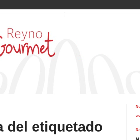
Nu
w
a del etiquetado
Re
N