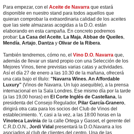
Para empezar, con el
Aceite de Navarra
que estará
disponible en nuestro stand para todos aquellos que
quieran comprobar la extraordinaria calidad de los aceites
que las siete almazaras acogidas a la D.O. están
elaborando en esta campaña. En concreto podremos
probar:
La Casa del Aceite
,
La Maja
,
Abbae de Queiles
,
Mendía
,
Artajo
,
Dantza
y
Olivar de la Ribera
.
También tendremos, cómo no, el
Vino D.O. Navarra
que,
además de llevar un stand propio con una Selección de los
Mejores Vinos, tiene previstas varias catas y actividades.
Así el día 27 de enero a las 10.30 de la mañana, ofrecerá
una cata bajo el título:
“Navarra Wines. An Affordable
Luxury”
(Vinos de Navarra. Un lujo asequible), a la prensa
internacional en la Sala Londres. Ese mismo día por la tarde
(a las 19,00 horas) en
El Corte Inglés de Castellana
, la
presidenta del Consejo Regulador,
Pilar García-Granero
,
dirigirá otra cata para los socios del Club de Vinos del
establecimiento. Y, casi a la vez, a las 18:00 horas en la
Vinoteca Lavinia
de la calle Ortega y Gasset, el gerente del
C.R.D.O.N.,
Jordi Vidal
presentará la D.O.Navarra a los
asociados al club de clientes del centro. Una de las