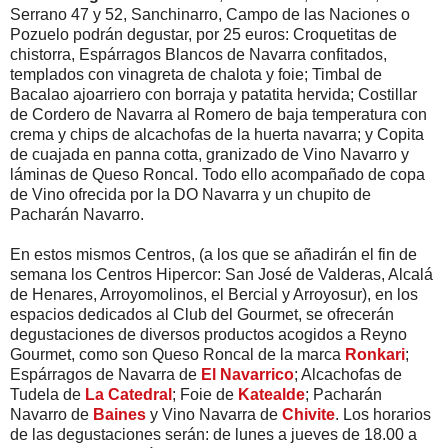
Serrano 47 y 52, Sanchinarro, Campo de las Naciones o
Pozuelo podrán degustar, por 25 euros: Croquetitas de
chistorra, Espárragos Blancos de Navarra confitados,
templados con vinagreta de chalota y foie; Timbal de
Bacalao ajoarriero con borraja y patatita hervida; Costillar
de Cordero de Navarra al Romero de baja temperatura con
crema y chips de alcachofas de la huerta navarra; y Copita
de cuajada en panna cotta, granizado de Vino Navarro y
láminas de Queso Roncal. Todo ello acompañado de copa
de Vino ofrecida por la DO Navarra y un chupito de
Pacharán Navarro.
En estos mismos Centros, (a los que se añadirán el fin de
semana los Centros Hipercor: San José de Valderas, Alcalá
de Henares, Arroyomolinos, el Bercial y Arroyosur), en los
espacios dedicados al Club del Gourmet, se ofrecerán
degustaciones de diversos productos acogidos a Reyno
Gourmet, como son Queso Roncal de la marca
Ronkari
;
Espárragos de Navarra de
El Navarrico
; Alcachofas de
Tudela de
La Catedral
; Foie de
Katealde
; Pacharán
Navarro de
Baines
y Vino Navarra de
Chivite
. Los horarios
de las degustaciones serán: de lunes a jueves de 18.00 a