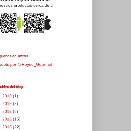
estros productos cerca de ti
guenos en Twitter
weets por @Reyno_Gourmet
chivo del blog
►
2019
(1)
►
2018
(8)
►
2017
(8)
►
2016
(15)
►
2015
(22)