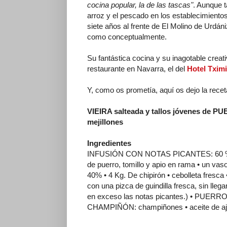
cocina popular, la de las tascas"
. Aunque 
arroz y el pescado en los establecimientos
siete años al frente de El Molino de Urdáni
como conceptualmente.
Su fantástica cocina y su inagotable creat
restaurante en Navarra, el del
Hotel Tximi
Y, como os prometía, aquí os dejo la receta
VIEIRA salteada y tallos jóvenes de P
mejillones
Ingredientes
INFUSIÓN CON NOTAS PICANTES: 60 % • ma
de puerro, tomillo y apio en rama • un vas
40% • 4 Kg. De chipirón • cebolleta fresca 
con una pizca de guindilla fresca, sin lleg
en exceso las notas picantes.) • PUERROS
CHAMPIÑÓN: champiñones • aceite de ajo