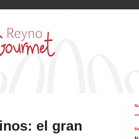
Nu
w
inos: el gran
Re
N