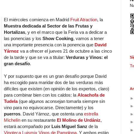
Nu
El miércoles comienza en Madrid
Fruit Atraction
, la
Muestra dedicada al Sector de las Frutas y
Hortalizas
, y en el marco que la Feria va a dedicar a
las ponencias y los
Show Cooking
, vamos a tener
una importante presencia con la ponencia que
David
Yárnoz
va a ofrecer el jueves 21 de octubre a las cinco
de la tarde y que se va a titular:
Verduras y Vinos: el
Sí
gran desafío
.
T
Y por supuesto que es un gran desafío porque David
ha escogido para maridar dos de las verduras más
difíciles que existen (en opinión de los expertos, claro)
Ar
para combinar bien con los caldos: la
Alcachofa de
Tudela
(que algunos aconsejan tomarla siempre sin
vino para no equivocarse. Directamente) y los
puerros
. David Yárnoz, que ostenta una
estrella
Michelín
en su restaurante
El Molino de Urdániz
,
estará acompañado por
Luis Miguel Sanz
de la
Vinoteca Luismix Vinos de Pamplona
. Y ambos están