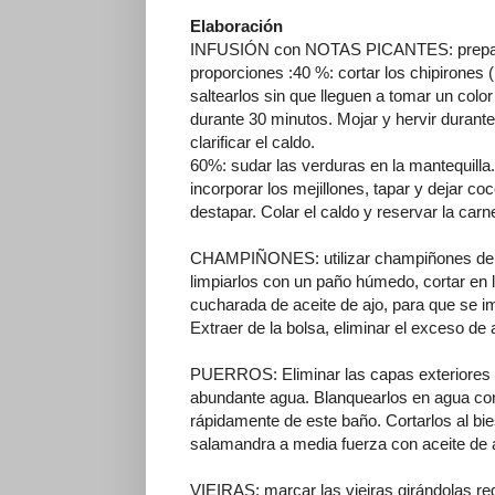
Elaboración
INFUSIÓN con NOTAS PICANTES: preparar 
proporciones :40 %: cortar los chipirones
saltearlos sin que lleguen a tomar un color 
durante 30 minutos. Mojar y hervir durante 
clarificar el caldo.
60%: sudar las verduras en la mantequilla.
incorporar los mejillones, tapar y dejar co
destapar. Colar el caldo y reservar la carn
CHAMPIÑONES: utilizar champiñones de un 
limpiarlos con un paño húmedo, cortar en
cucharada de aceite de ajo, para que se 
Extraer de la bolsa, eliminar el exceso de 
PUERROS: Eliminar las capas exteriores de
abundante agua. Blanquearlos en agua con 
rápidamente de este baño. Cortarlos al bi
salamandra a media fuerza con aceite de 
VIEIRAS: marcar las vieiras girándolas re