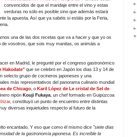
convencidos de que el maridaje entre el vino y estas
verduras no sólo es posible sino que además estará
te la apuesta. Así que ya sabéis si estáis por la Feria,
pena.
jarnos una de las dos recetas que va a hacer y que yo os
o de vosotros, que sois muy manitas, os animáis a
acer en Madrid, le pregunté por el congreso gastronómico
n Hakodate"
que se celebró en Japón los días 13 y 14 de
un selecto grupo de cocineros japoneses y una
nales más representativos del panorama culinario mundial
nea de Chicago
, o
Karil López de Le cristal de Sel de
cinero nipón
Kouji Fukaya
, un chef formado en Guipúzcoa
Irizar
, constituyó un punto de encuentro entre distintas
muy diversas inquietudes respecto al futuro de la
lto encantado. Y eso que como él mismo dice
"siete días
nsidad de la gastronomía japonesa. Es increíble la