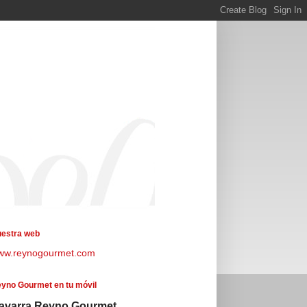
estra web
ww.reynogourmet.com
yno Gourmet en tu móvil
avarra Reyno Gourmet