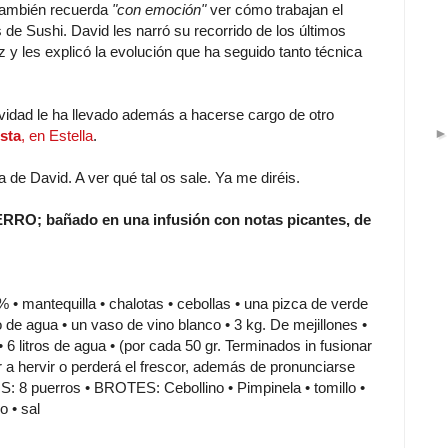
también recuerda
"con emoción"
ver cómo trabajan el
 de Sushi. David les narró su recorrido de los últimos
z y les explicó la evolución que ha seguido tanto técnica
ividad le ha llevado además a hacerse cargo de otro
sta
, en Estella
.
 de David. A ver qué tal os sale. Ya me diréis.
UERRO; bañado en una infusión con notas picantes, de
ntequilla • chalotas • cebollas • una pizca de verde
o de agua • un vaso de vino blanco • 3 kg. De mejillones •
• 6 litros de agua • (por cada 50 gr. Terminados in fusionar
ar a hervir o perderá el frescor, además de pronunciarse
: 8 puerros • BROTES: Cebollino • Pimpinela • tomillo •
 • sal