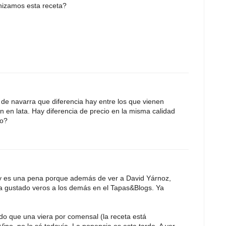
nizamos esta receta?
de navarra que diferencia hay entre los que vienen
n en lata. Hay diferencia de precio en la misma calidad
do?
a y es una pena porque además de ver a David Yárnoz,
ra gustado veros a los demás en el Tapas&Blogs. Ya
do que una viera por comensal (la receta está
ino, no lo sé todavía. La ponencia es esta tarde. A ver