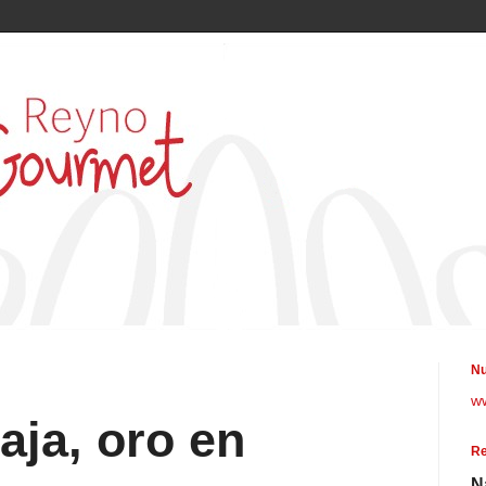
Nu
w
aja, oro en
Re
N