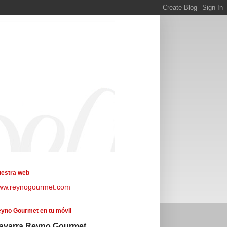
estra web
ww.reynogourmet.com
yno Gourmet en tu móvil
avarra Reyno Gourmet