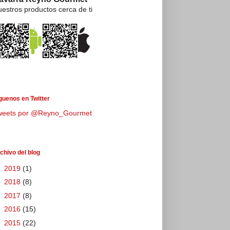
estros productos cerca de ti
guenos en Twitter
weets por @Reyno_Gourmet
chivo del blog
►
2019
(1)
►
2018
(8)
►
2017
(8)
►
2016
(15)
►
2015
(22)