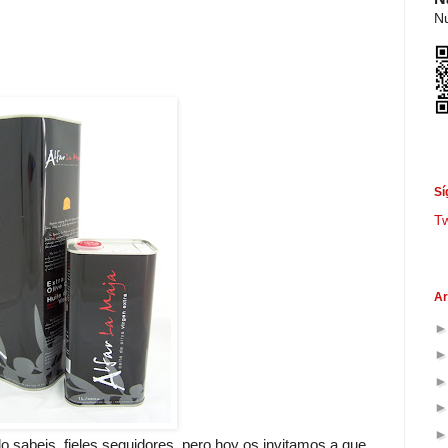
Nu
Sí
T
Ar
o sabeis, fieles seguidores, pero hoy os invitamos a que