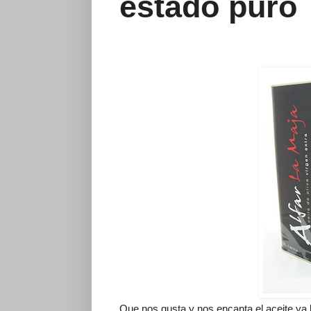
estado puro
Que nos gusta y nos encanta el aceite ya l