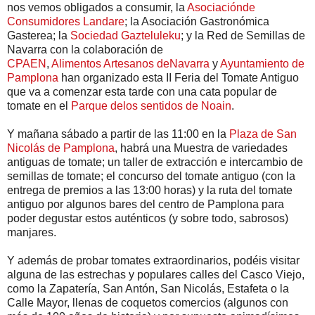
nos vemos obligados a consumir, la
Asociaciónde
Consumidores Landare
; la Asociación Gastronómica
Gasterea; la
Sociedad Gazteluleku
; y la Red de Semillas de
Navarra con la colaboración de
CPAEN
,
Alimentos Artesanos deNavarra
y
Ayuntamiento de
Pamplona
han organizado esta II Feria del Tomate Antiguo
que va a comenzar esta tarde con una cata popular de
tomate en el
Parque
delos sentidos de Noain
.
Y mañana sábado a partir de las 11:00 en la
Plaza de San
Nicolás de Pamplona
, habrá una Muestra de variedades
antiguas de tomate; un taller de extracción e intercambio de
semillas de tomate; el concurso del tomate antiguo (con la
entrega de premios a las 13:00 horas) y la ruta del tomate
antiguo por algunos bares del centro de Pamplona para
poder degustar estos auténticos (y sobre todo, sabrosos)
manjares.
Y además de probar tomates extraordinarios, podéis visitar
alguna de las estrechas y populares calles del Casco Viejo,
como la Zapatería, San Antón, San Nicolás, Estafeta o la
Calle Mayor, llenas de coquetos comercios (algunos con