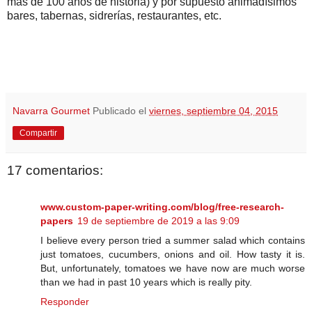
más de 100 años de historia) y por supuesto animadísimos
bares, tabernas, sidrerías, restaurantes, etc.
Navarra Gourmet
Publicado el
viernes, septiembre 04, 2015
Compartir
17 comentarios:
www.custom-paper-writing.com/blog/free-research-
papers
19 de septiembre de 2019 a las 9:09
I believe every person tried a summer salad which contains
just tomatoes, cucumbers, onions and oil. How tasty it is.
But, unfortunately, tomatoes we have now are much worse
than we had in past 10 years which is really pity.
Responder