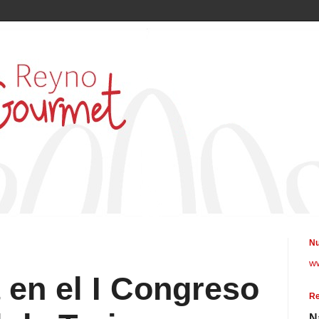
Nu
w
a en el I Congreso
Re
N