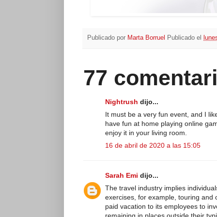
Publicado por
Marta Borruel
Publicado el
lune
77 comentari
Nightrush
dijo...
It must be a very fun event, and I li
have fun at home playing online gam
enjoy it in your living room.
16 de abril de 2020 a las 15:05
Sarah Emi
dijo...
The travel industry implies individua
exercises, for example, touring and
paid vacation to its employees to in
remaining in places outside their typ