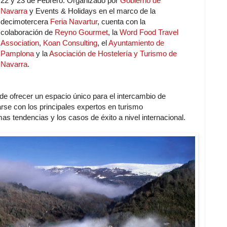
22 y 23 de Febrero. Organizado por
Gobierno de
Navarra
y Events & Holidays en el marco de la
decimotercera
Feria Navartur
, cuenta con la
colaboración de
Reyno Gourmet
, la
Word Food Travel
Association
,
Koan Consulting
, el
Ayuntamiento de
Pamplona
y la
Asociación de Hostelería y Turismo de
Navarra
.
 de ofrecer un espacio único para el intercambio de
rse con los principales expertos en turismo
as tendencias y los casos de éxito a nivel internacional.