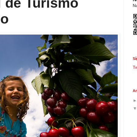
l de Turismo
Nu
co
Sí
T
Ar