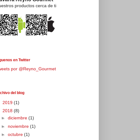
estros productos cerca de ti
guenos en Twitter
weets por @Reyno_Gourmet
chivo del blog
►
2019
(1)
▼
2018
(8)
►
diciembre
(1)
►
noviembre
(1)
►
octubre
(1)