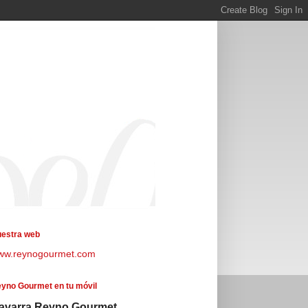
estra web
ww.reynogourmet.com
yno Gourmet en tu móvil
avarra Reyno Gourmet