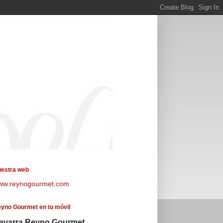
estra web
ww.reynogourmet.com
yno Gourmet en tu móvil
avarra Reyno Gourmet