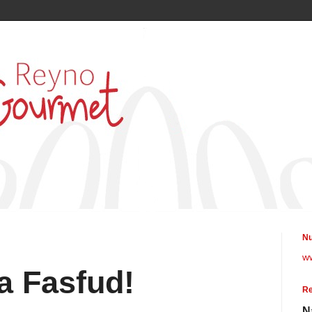
Nu
w
a Fasfud!
Re
N