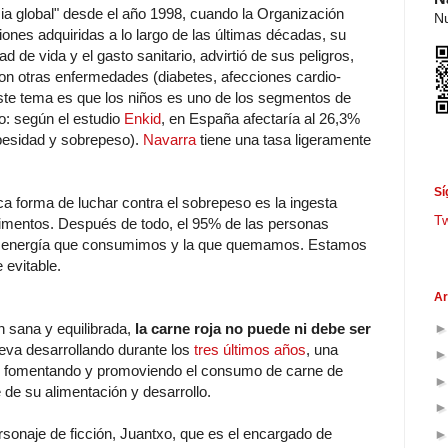
a global" desde el año 1998, cuando la Organización
Nu
iones adquiridas a lo largo de las últimas décadas, su
d de vida y el gasto sanitario, advirtió de sus peligros,
on otras enfermedades (diabetes, afecciones cardio-
este tema es que los niños es uno de los segmentos de
o: según el estudio
Enkid
, en España afectaría al 26,3%
besidad y sobrepeso).
Navarra
tiene una tasa ligeramente
Sí
ca forma de luchar contra el sobrepeso es la ingesta
T
limentos. Después de todo, el 95% de las personas
e la energía que consumimos y la que quemamos. Estamos
evitable.
Ar
n sana y equilibrada,
la carne roja no puede ni debe ser
leva desarrollando durante los
tres últimos años
, una
os fomentando y promoviendo el consumo de carne de
de su alimentación y desarrollo.
sonaje de ficción, Juantxo, que es el encargado de