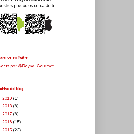
estros productos cerca de ti
guenos en Twitter
weets por @Reyno_Gourmet
chivo del blog
►
2019
(1)
►
2018
(8)
►
2017
(8)
►
2016
(15)
►
2015
(22)