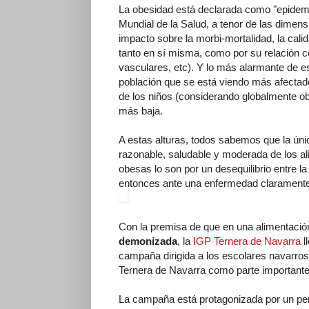
La obesidad está declarada como "epidemi
Mundial de la Salud, a tenor de las dimens
impacto sobre la morbi-mortalidad, la calida
tanto en sí misma, como por su relación c
vasculares, etc). Y lo más alarmante de 
población que se está viendo más afectad
de los niños (considerando globalmente o
más baja.
A estas alturas, todos sabemos que la úni
razonable, saludable y moderada de los a
obesas lo son por un desequilibrio entr
entonces ante una enfermedad claramente 
Con la premisa de que en una alimentació
demonizada
, la
IGP Ternera de Navarra
l
campaña dirigida a los escolares navarr
Ternera de Navarra como parte importante 
La campaña está protagonizada por un per