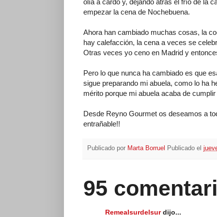
olía a cardo y, dejando atrás el frío de la 
empezar la cena de Nochebuena.
Ahora han cambiado muchas cosas, la coc
hay calefacción, la cena a veces se celeb
Otras veces yo ceno en Madrid y entonce
Pero lo que nunca ha cambiado es que esa
sigue preparando mi abuela, como lo ha he
mérito porque mi abuela acaba de cumplir 9
Desde Reyno Gourmet os deseamos a todos
entrañable!!
Publicado por
Marta Borruel
Publicado el
juev
95 comentari
Remealsurdelsur
dijo...