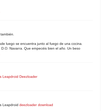
9
 también.
desde luego se encuentra junto al fuego de una cocina.
o D.O. Navarra. Que empecéis bien el año. Un beso
9
s
Leapdroid
Deezloader
ls Leapdroid
deezloader download