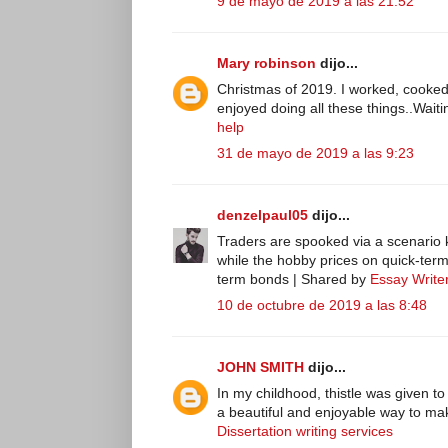
9 de mayo de 2019 a las 21:52
Mary robinson
dijo...
Christmas of 2019. I worked, cooked, 
enjoyed doing all these things..Wait
help
31 de mayo de 2019 a las 9:23
denzelpaul05
dijo...
Traders are spooked via a scenario k
while the hobby prices on quick-term
term bonds | Shared by
Essay Write
10 de octubre de 2019 a las 8:48
JOHN SMITH
dijo...
In my childhood, thistle was given to
a beautiful and enjoyable way to mak
Dissertation writing services