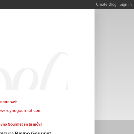
estra web
ww.reynogourmet.com
yno Gourmet en tu móvil
avarra Reyno Gourmet