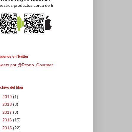
estros productos cerca de ti
guenos en Twitter
weets por @Reyno_Gourmet
chivo del blog
►
2019
(1)
►
2018
(8)
►
2017
(8)
►
2016
(15)
►
2015
(22)