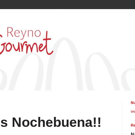
Nu
w
es Nochebuena!!
Re
N