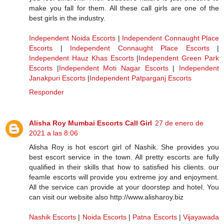
make you fall for them. All these call girls are one of the
best girls in the industry.
Independent Noida Escorts
|
Independent Connaught Place
Escorts
|
Independent Connaught Place Escorts
|
Independent Hauz Khas Escorts
|
Independent Green Park
Escorts
|
Independent Moti Nagar Escorts
|
Independent
Janakpuri Escorts
|
Independent Patparganj Escorts
Responder
Alisha Roy Mumbai Escorts Call Girl
27 de enero de
2021 a las 8:06
Alisha Roy is hot escort girl of Nashik. She provides you
best escort service in the town. All pretty escorts are fully
qualified in their skills that how to satisfied his clients. our
feamle escorts will provide you extreme joy and enjoyment.
All the service can provide at your doorstep and hotel. You
can visit our website also http://www.alisharoy.biz
Nashik Escorts
|
Noida Escorts
|
Patna Escorts
|
Vijayawada