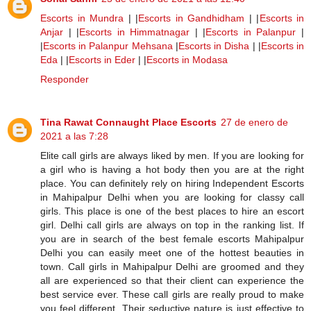
Escorts in Mundra
| |
Escorts in Gandhidham
| |
Escorts in
Anjar
| |
Escorts in Himmatnagar
| |
Escorts in Palanpur
|
|
Escorts in Palanpur Mehsana
|
Escorts in Disha
| |
Escorts in
Eda
| |
Escorts in Eder
| |
Escorts in Modasa
Responder
Tina Rawat Connaught Place Escorts
27 de enero de
2021 a las 7:28
Elite call girls are always liked by men. If you are looking for
a girl who is having a hot body then you are at the right
place. You can definitely rely on hiring Independent Escorts
in Mahipalpur Delhi when you are looking for classy call
girls. This place is one of the best places to hire an escort
girl. Delhi call girls are always on top in the ranking list. If
you are in search of the best female escorts Mahipalpur
Delhi you can easily meet one of the hottest beauties in
town. Call girls in Mahipalpur Delhi are groomed and they
all are experienced so that their client can experience the
best service ever. These call girls are really proud to make
you feel different. Their seductive nature is just effective to