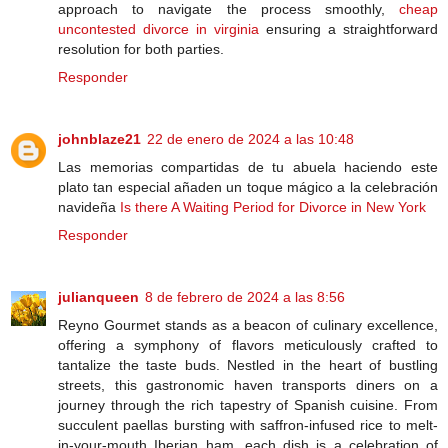
approach to navigate the process smoothly,
cheap
uncontested divorce in virginia
ensuring a straightforward
resolution for both parties.
Responder
johnblaze21
22 de enero de 2024 a las 10:48
Las memorias compartidas de tu abuela haciendo este
plato tan especial añaden un toque mágico a la celebración
navideña
Is there A Waiting Period for Divorce in New York
Responder
julianqueen
8 de febrero de 2024 a las 8:56
Reyno Gourmet stands as a beacon of culinary excellence,
offering a symphony of flavors meticulously crafted to
tantalize the taste buds. Nestled in the heart of bustling
streets, this gastronomic haven transports diners on a
journey through the rich tapestry of Spanish cuisine. From
succulent paellas bursting with saffron-infused rice to melt-
in-your-mouth Iberian ham, each dish is a celebration of