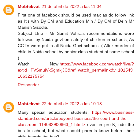
Mobtekvat
21 de abril de 2022 a las 11:04
First one of facebook should be used max as do follow link
as It's with Dy CM and Education Min / Dy CM of Delh Mr
Manish Sisodia.
Subject LIne - Mr Sumit Vohra's recommendations were
followed by Noida govt on safety of children in schools, As
CCTV were put in all Noida Govt schools. ( After murder of
child in Noida school by senior class student of same school
)
Watch Now:
https://www.facebook.com/watch/live/?
extid=IPVSmuiVx5gmkjJC&ref=watch_permalink&v=101549
16632175754
Responder
Mobtekvat
22 de abril de 2022 a las 10:13
Many special education students,
https://www.business-
standard.com/article/beyond-business/the-court-and-the-
classroom-114082900863_1.html>
even in pre-K, ride the
bus to school, but what should parents know before their
child boards the bus?