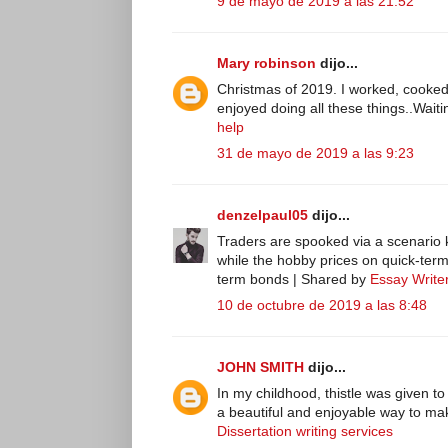
9 de mayo de 2019 a las 21:52
Mary robinson
dijo...
Christmas of 2019. I worked, cooked, 
enjoyed doing all these things..Wait
help
31 de mayo de 2019 a las 9:23
denzelpaul05
dijo...
Traders are spooked via a scenario k
while the hobby prices on quick-term
term bonds | Shared by
Essay Write
10 de octubre de 2019 a las 8:48
JOHN SMITH
dijo...
In my childhood, thistle was given to
a beautiful and enjoyable way to mak
Dissertation writing services