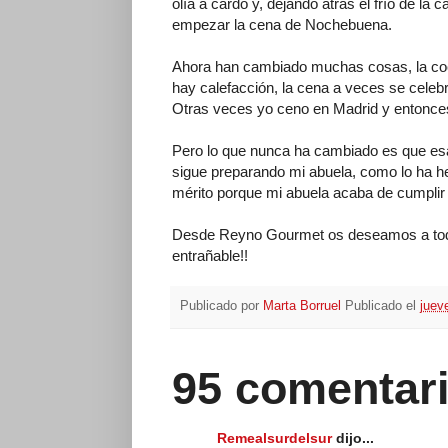
olía a cardo y, dejando atrás el frío de la 
empezar la cena de Nochebuena.
Ahora han cambiado muchas cosas, la coc
hay calefacción, la cena a veces se celeb
Otras veces yo ceno en Madrid y entonce
Pero lo que nunca ha cambiado es que esa
sigue preparando mi abuela, como lo ha he
mérito porque mi abuela acaba de cumplir 9
Desde Reyno Gourmet os deseamos a todos
entrañable!!
Publicado por
Marta Borruel
Publicado el
juev
95 comentari
Remealsurdelsur
dijo...