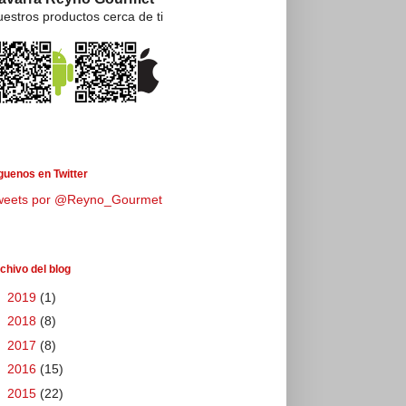
estros productos cerca de ti
guenos en Twitter
weets por @Reyno_Gourmet
chivo del blog
►
2019
(1)
►
2018
(8)
►
2017
(8)
►
2016
(15)
►
2015
(22)