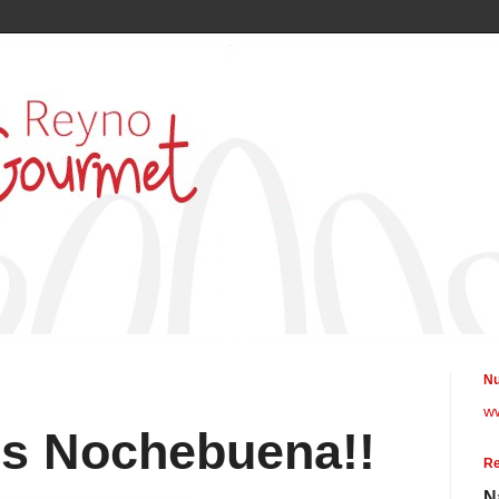
Nu
w
es Nochebuena!!
Re
N