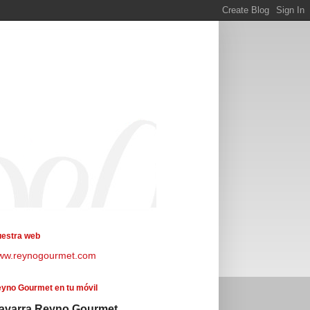
estra web
ww.reynogourmet.com
yno Gourmet en tu móvil
avarra Reyno Gourmet