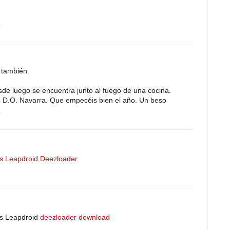
9
 también.
desde luego se encuentra junto al fuego de una cocina.
o D.O. Navarra. Que empecéis bien el año. Un beso
9
s
Leapdroid
Deezloader
ls Leapdroid
deezloader download