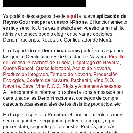
Ya podéis descargaros desde
aquí
la nueva
aplicación de
Reyno Gourmet para vuestro I-Phone
. El funcionamiento
es muy sencillo. Una vez instalada en vuestro terminal, la
abrís y entonces podeís elegir entre varias opciones:
Denominaciones, Recetas o Configurador de Menú.
En el apartado de
Denominaciones
podréis navegar por
las quince Certificaciones de Calidad de Navarra:
Piquillo
de Lodosa
,
Alcachofa de Tudela
,
Espárrago de Navarra
,
Queso Roncal
,
Queso Idiazabal
,
Aceite de Navarra
,
Producción Integrada
,
Ternera de Navarra
,
Producción
Ecológica
,
Cordero de Navarra
,
Pacharán
,
Vino D.O.
Navarra
,
Cava
,
Vino D.O.C. Rioja
y
Alimentos Artesanos
.
Allí encontraréis información sobre la zona amparada por
cada una de las Denominaciones, consejos de compra,
características esenciales de los distintos productos, etc.
En lo que respecta a
Recetas
, el funcionamiento es muy
sencillo: puedes elegir por ingrediente principal; o por
primer plato, segundo plato o postre. Podrás, además,
compartir tus recetas favoritas en tu perfil de Facebook.