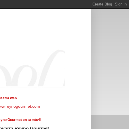
estra web
ww.reynogourmet.com
yno Gourmet en tu móvil
avarra Reyno Gourmet