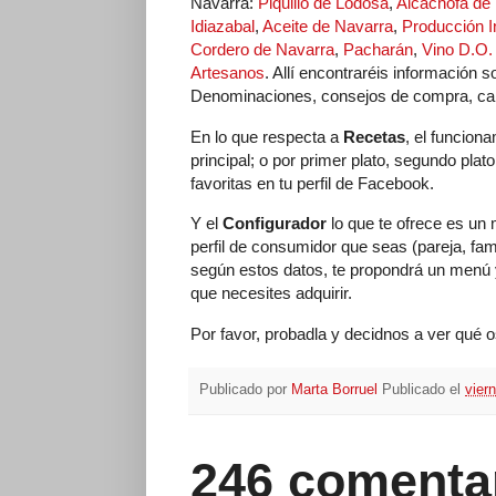
Navarra:
Piquillo de Lodosa
,
Alcachofa de
Idiazabal
,
Aceite de Navarra
,
Producción I
Cordero de Navarra
,
Pacharán
,
Vino D.O.
Artesanos
. Allí encontraréis información
Denominaciones, consejos de compra, carac
En lo que respecta a
Recetas
, el funcion
principal; o por primer plato, segundo pla
favoritas en tu perfil de Facebook.
Y el
Configurador
lo que te ofrece es un 
perfil de consumidor que seas (pareja, famil
según estos datos, te propondrá un menú y
que necesites adquirir.
Por favor, probadla y decidnos a ver qué 
Publicado por
Marta Borruel
Publicado el
vier
246 comenta