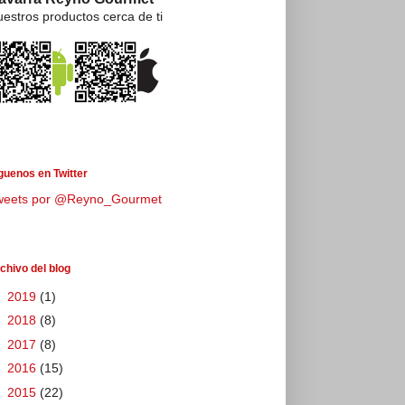
estros productos cerca de ti
guenos en Twitter
weets por @Reyno_Gourmet
chivo del blog
►
2019
(1)
►
2018
(8)
►
2017
(8)
►
2016
(15)
►
2015
(22)