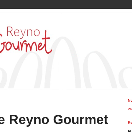
Nu
w
de Reyno Gourmet
Re
N