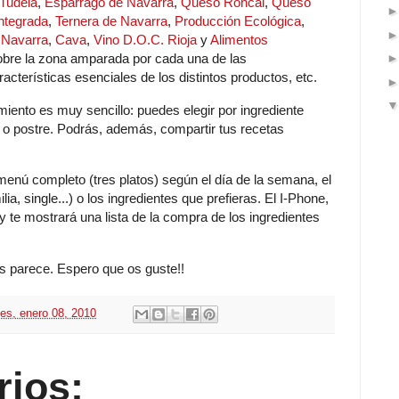
 Tudela
,
Espárrago de Navarra
,
Queso Roncal
,
Queso
ntegrada
,
Ternera de Navarra
,
Producción Ecológica
,
 Navarra
,
Cava
,
Vino D.O.C. Rioja
y
Alimentos
 sobre la zona amparada por cada una de las
terísticas esenciales de los distintos productos, etc.
amiento es muy sencillo: puedes elegir por ingrediente
to o postre. Podrás, además, compartir tus recetas
menú completo (tres platos) según el día de la semana, el
ia, single...) o los ingredientes que prefieras. El I-Phone,
 te mostrará una lista de la compra de los ingredientes
os parece. Espero que os guste!!
nes, enero 08, 2010
rios: