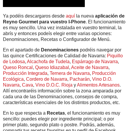
Ya podéis descargaros desde
aquí
la nueva
aplicación de
Reyno Gourmet para vuestro I-Phone
. El funcionamiento
es muy sencillo. Una vez instalada en vuestro terminal, la
abrís y entonces podeís elegir entre varias opciones:
Denominaciones, Recetas o Configurador de Menú.
En el apartado de
Denominaciones
podréis navegar por
las quince Certificaciones de Calidad de Navarra:
Piquillo
de Lodosa
,
Alcachofa de Tudela
,
Espárrago de Navarra
,
Queso Roncal
,
Queso Idiazabal
,
Aceite de Navarra
,
Producción Integrada
,
Ternera de Navarra
,
Producción
Ecológica
,
Cordero de Navarra
,
Pacharán
,
Vino D.O.
Navarra
,
Cava
,
Vino D.O.C. Rioja
y
Alimentos Artesanos
.
Allí encontraréis información sobre la zona amparada por
cada una de las Denominaciones, consejos de compra,
características esenciales de los distintos productos, etc.
En lo que respecta a
Recetas
, el funcionamiento es muy
sencillo: puedes elegir por ingrediente principal; o por
primer plato, segundo plato o postre. Podrás, además,
compartir tus recetas favoritas en tu perfil de Facebook.