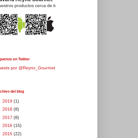
estros productos cerca de ti
guenos en Twitter
weets por @Reyno_Gourmet
chivo del blog
►
2019
(1)
►
2018
(8)
►
2017
(8)
►
2016
(15)
►
2015
(22)