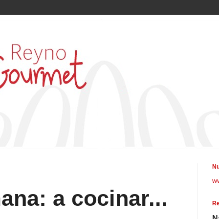
Nu
w
ana: a cocinar...
Re
N