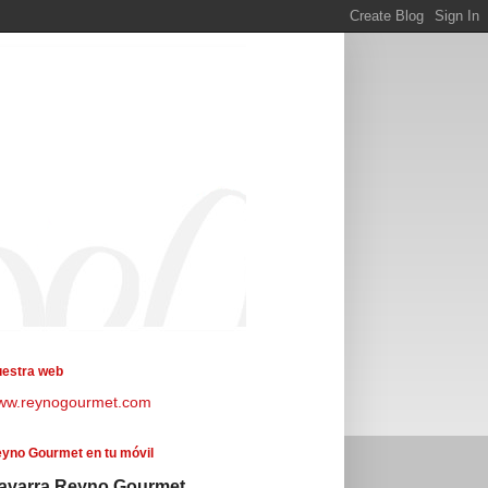
estra web
ww.reynogourmet.com
yno Gourmet en tu móvil
avarra Reyno Gourmet