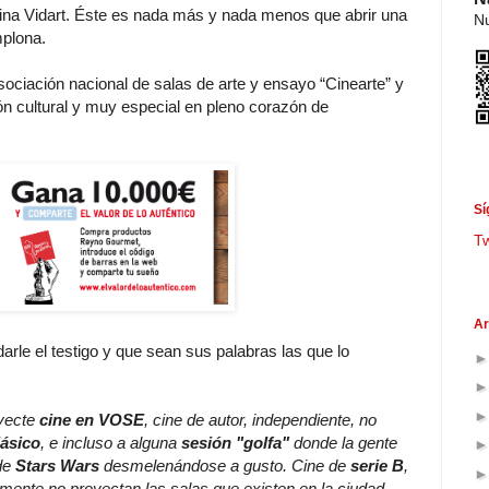
ina Vidart. Éste es nada más y nada menos que abrir una
Nu
plona.
 asociación nacional de salas de arte y ensayo “Cinearte” y
n cultural y muy especial en pleno corazón de
Sí
T
Ar
rle el testigo y que sean sus palabras las que lo
oyecte
cine en VOSE
, cine de autor, independiente, no
lásico
, e incluso a alguna
sesión "golfa"
donde la gente
 de
Stars Wars
desmelenándose a gusto. Cine de
serie B
,
tualmente no proyectan las salas que existen en la ciudad.