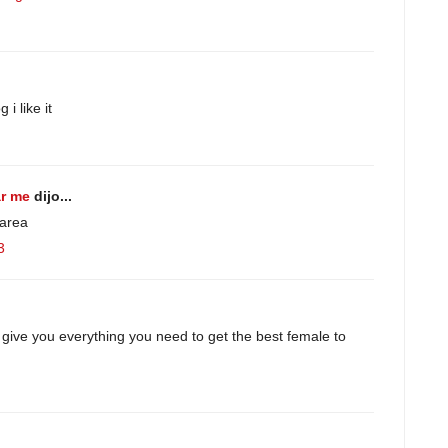
i like it
ar me
dijo...
 area
3
ll give you everything you need to get the best female to