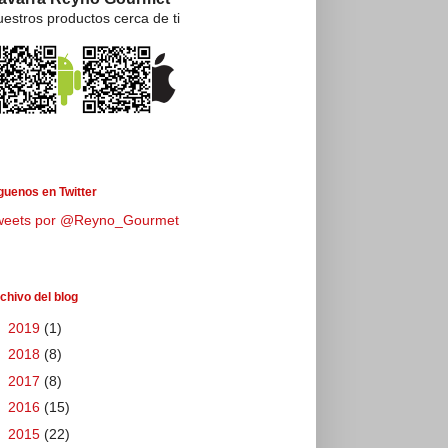
estros productos cerca de ti
guenos en Twitter
weets por @Reyno_Gourmet
chivo del blog
►
2019
(1)
►
2018
(8)
►
2017
(8)
►
2016
(15)
►
2015
(22)