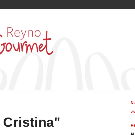
Nu
w
 Cristina"
Re
N