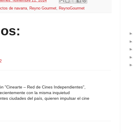
iernes, noviembre 21, 2014
ctos de navarra
,
Reyno Gourmet
,
ReynoGourmet
os:
2
ión "Cinearte – Red de Cines Independientes",
 recientemente con la misma inquietud
entes ciudades del país, quieren impulsar el cine