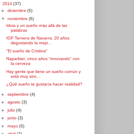
▼
2014
(37)
►
diciembre
(5)
▼
noviembre
(6)
Idoia y un sueño más allá de las
palabras
IGP Ternera de Navarra, 20 años
degustando la mejo...
"El sueño de Cristina"
Naparbier, cinco años “innovando” con
la cerveza
Hay gente que tiene un sueño común y
está muy sinc...
¿Qué sueño te gustaría hacer realidad?
►
septiembre
(4)
►
agosto
(3)
►
julio
(4)
►
junio
(3)
►
mayo
(5)
►
abril
(2)