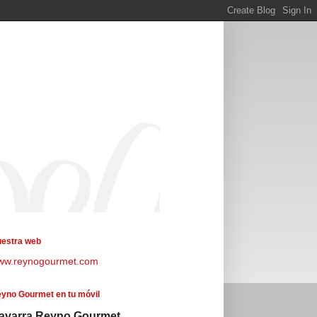
estra web
ww.reynogourmet.com
yno Gourmet en tu móvil
avarra Reyno Gourmet