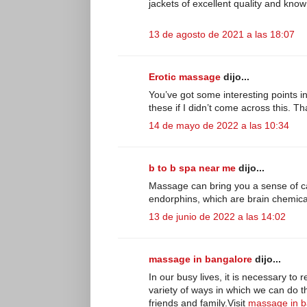
jackets of excellent quality and kno
13 de agosto de 2021 a las 18:07
Erotic massage
dijo...
You’ve got some interesting points in
these if I didn’t come across this. T
14 de mayo de 2022 a las 10:34
b to b spa near me
dijo...
Massage can bring you a sense of c
endorphins, which are brain chemica
13 de junio de 2022 a las 14:02
massage in bangalore
dijo...
In our busy lives, it is necessary to 
variety of ways in which we can do t
friends and family.Visit
massage in b