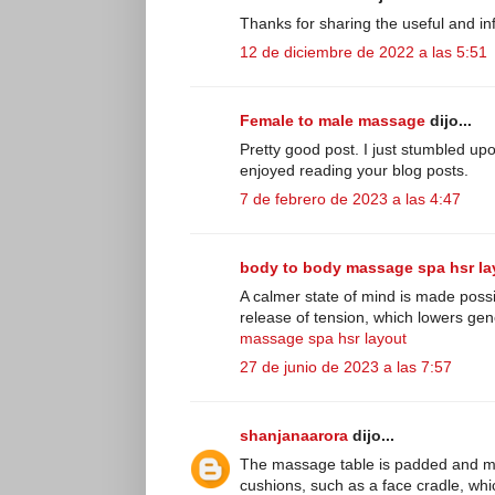
Thanks for sharing the useful and info
12 de diciembre de 2022 a las 5:51
Female to male massage
dijo...
Pretty good post. I just stumbled up
enjoyed reading your blog posts.
7 de febrero de 2023 a las 4:47
body to body massage spa hsr la
A calmer state of mind is made poss
release of tension, which lowers gene
massage spa hsr layout
27 de junio de 2023 a las 7:57
shanjanaarora
dijo...
The massage table is padded and 
cushions, such as a face cradle, whi