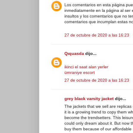
Los comentarios en esta página pu
inmediatamente en la página al ser e
insultos y los comentarios que no te
comentarios que incumplan estas no
27 de octubre de 2020 a las 16:23
Qıquasda
dijo...
ikinci el saat alan yerler
ümraniye escort
27 de octubre de 2020 a las 16:23
grey black varsity jacket
dijo...
The jackets that we sell are replicas
it is a growing trend to copy them wh
become the trendsetters. This leisure
could only dream about it. But now t
buy them because of our affordable