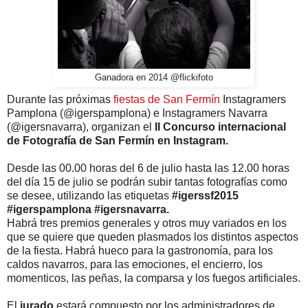
Ganadora en 2014 @flickifoto
Durante las próximas
fiestas de San Fermín
Instagramers
Pamplona (@igerspamplona) e Instagramers Navarra
(@igersnavarra), organizan el
II Concurso internacional
de Fotografía de San Fermín en Instagram.
Desde las 00.00 horas del 6 de julio hasta las 12.00 horas
del día 15 de julio se podrán subir tantas fotografías como
se desee, utilizando las etiquetas
#igerssf2015
#igerspamplona
#igersnavarra.
Habrá tres premios generales y otros muy variados en los
que se quiere que queden plasmados los distintos aspectos
de la fiesta. Habrá hueco para la gastronomía, para los
caldos navarros, para las emociones, el encierro, los
momenticos, las peñas, la comparsa y los fuegos artificiales.
El
jurado
estará compuesto por los administradores de