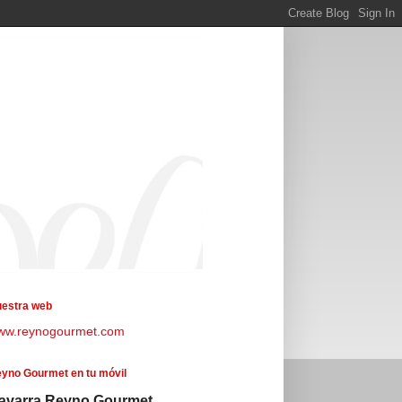
estra web
ww.reynogourmet.com
yno Gourmet en tu móvil
avarra Reyno Gourmet