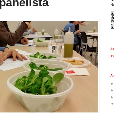
 panelista
Nu
Sí
T
Ar