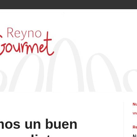
Nu
w
mos un buen
Re
N