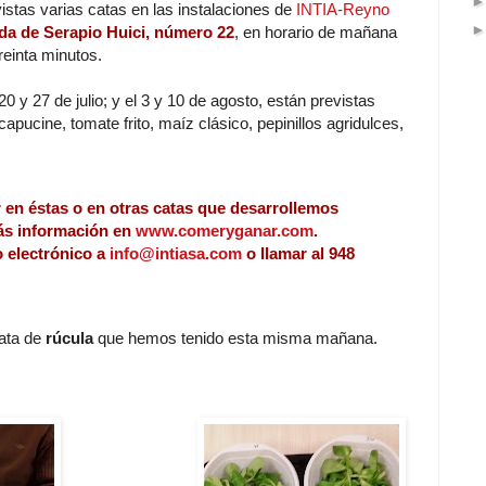
tas varias catas en las instalaciones de
INTIA-Reyno
nida de Serapio Huici, número 22
, en horario de mañana
reinta minutos.
 20 y 27 de julio; y el 3 y 10 de agosto, están previstas
apucine, tomate frito, maíz clásico, pepinillos agridulces,
r en éstas o en otras catas que desarrollemos
ás información en
www.comeryganar.com
.
 electrónico a
info@intiasa.com
o llamar al 948
ata de
rúcula
que hemos tenido esta misma mañana.