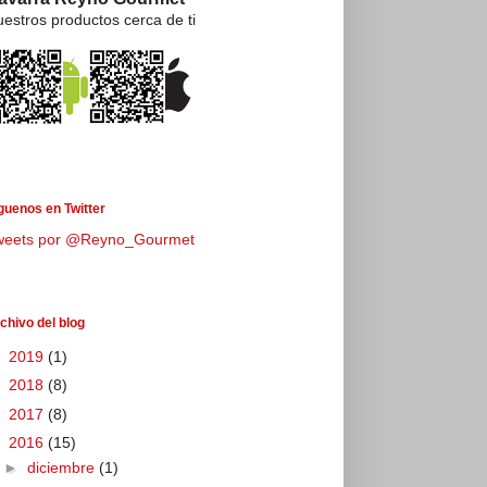
estros productos cerca de ti
guenos en Twitter
weets por @Reyno_Gourmet
chivo del blog
►
2019
(1)
►
2018
(8)
►
2017
(8)
▼
2016
(15)
►
diciembre
(1)