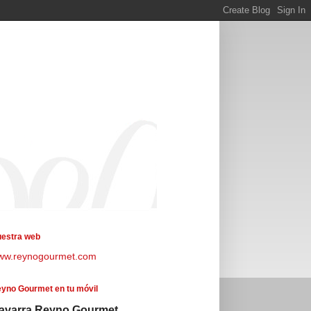
estra web
ww.reynogourmet.com
yno Gourmet en tu móvil
avarra Reyno Gourmet