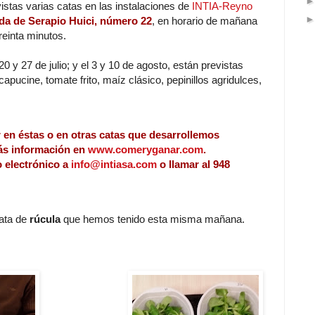
tas varias catas en las instalaciones de
INTIA-Reyno
nida de Serapio Huici, número 22
, en horario de mañana
reinta minutos.
 20 y 27 de julio; y el 3 y 10 de agosto, están previstas
apucine, tomate frito, maíz clásico, pepinillos agridulces,
r en éstas o en otras catas que desarrollemos
ás información en
www.comeryganar.com
.
 electrónico a
info@intiasa.com
o llamar al 948
ata de
rúcula
que hemos tenido esta misma mañana.