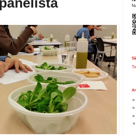
 panelista
Nu
Sí
T
Ar