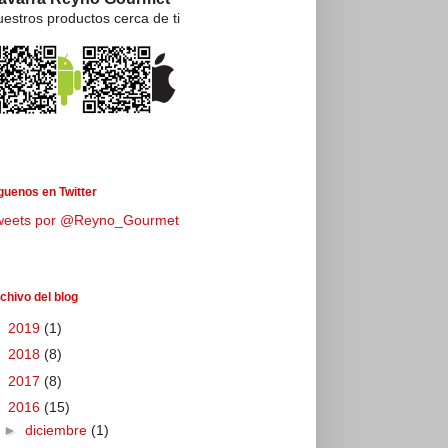
estros productos cerca de ti
guenos en Twitter
weets por @Reyno_Gourmet
chivo del blog
►
2019
(1)
►
2018
(8)
►
2017
(8)
▼
2016
(15)
►
diciembre
(1)