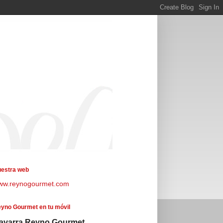
estra web
ww.reynogourmet.com
yno Gourmet en tu móvil
avarra Reyno Gourmet