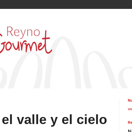
Nu
w
el valle y el cielo
Re
N