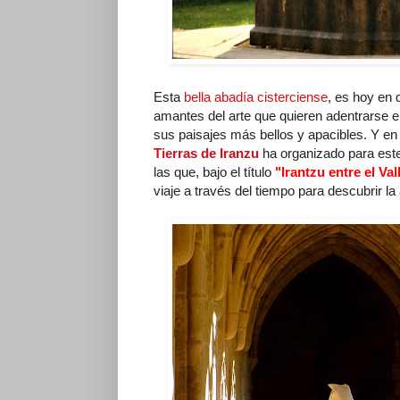
Esta
bella abadía cisterciense
, es hoy en 
amantes del arte que quieren adentrarse en 
sus paisajes más bellos y apacibles. Y en 
Tierras de Iranzu
ha organizado para este
las que, bajo el título
"Irantzu entre el Val
viaje a través del tiempo para descubrir l