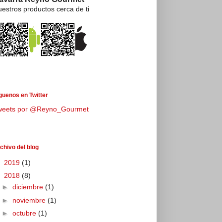
estros productos cerca de ti
guenos en Twitter
weets por @Reyno_Gourmet
chivo del blog
►
2019
(1)
▼
2018
(8)
►
diciembre
(1)
►
noviembre
(1)
►
octubre
(1)