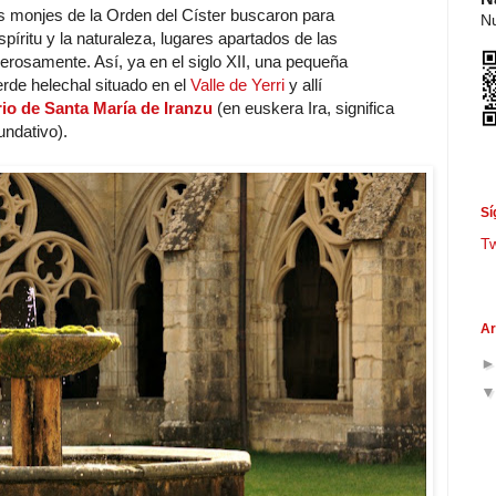
los monjes de la Orden del Císter buscaron para
Nu
píritu y la naturaleza, lugares apartados de las
erosamente. Así, ya en el siglo XII, una pequeña
rde helechal situado en el
Valle de Yerri
y allí
io de Santa María de Iranzu
(en euskera Ira, significa
undativo).
Sí
T
Ar