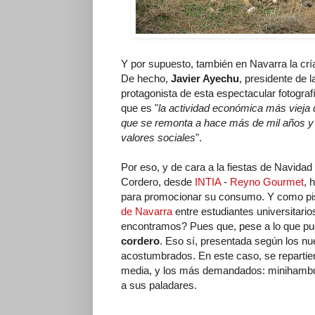
Y por supuesto, también en Navarra la crí
De hecho,
Javier Ayechu
, presidente de 
protagonista de esta espectacular fotograf
que es "
la actividad económica más vieja
que se remonta a hace más de mil años y 
valores sociales
".
Por eso, y de cara a la fiestas de Navida
Cordero, desde
INTIA
-
Reyno Gourmet
, 
para promocionar su consumo. Y como pis
de Navarra
entre estudiantes universitario
encontramos? Pues que, pese a lo que pu
cordero
. Eso sí, presentada según los n
acostumbrados. En este caso, se repartie
media, y los más demandados: minihambu
a sus paladares.