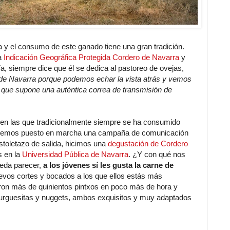
a y el consumo de este ganado tiene una gran tradición.
la
Indicación Geográfica Protegida Cordero de Navarra
y
ía, siempre dice que él se dedica al pastoreo de ovejas,
 de Navarra porque podemos echar la vista atrás y vemos
que supone una auténtica correa de transmisión de
d en las que tradicionalmente siempre se ha consumido
hemos puesto en marcha una campaña de comunicación
toletazo de salida, hicimos una
degustación de Cordero
s en la
Universidad Pública de Navarra
. ¿Y con qué nos
eda parecer,
a los jóvenes sí les gusta la carne de
uevos cortes y bocados a los que ellos estás más
ron más de quinientos pintxos en poco más de hora y
rguesitas y nuggets, ambos exquisitos y muy adaptados