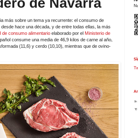
dero de Navarra
Nu
cia más sobre un tema ya recurrente: el consumo de
desde hace una década, y de entre todas ellas, la más
l de consumo alimentario
elaborado por el
Ministerio de
añol consume una media de 46,9 kilos de carne al año,
sformada (11,6) y cerdo (10,10), mientras que de ovino-
Sí
T
Ar