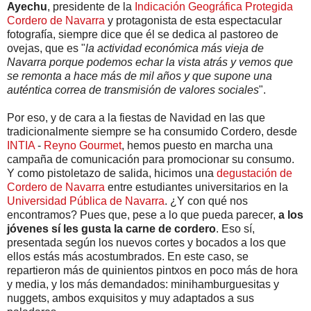
Ayechu
, presidente de la
Indicación Geográfica Protegida
Cordero de Navarra
y protagonista de esta espectacular
fotografía, siempre dice que él se dedica al pastoreo de
ovejas, que es "
la actividad económica más vieja de
Navarra porque podemos echar la vista atrás y vemos que
se remonta a hace más de mil años y que supone una
auténtica correa de transmisión de valores sociales
".
Por eso, y de cara a la fiestas de Navidad en las que
tradicionalmente siempre se ha consumido Cordero, desde
INTIA
-
Reyno Gourmet
, hemos puesto en marcha una
campaña de comunicación para promocionar su consumo.
Y como pistoletazo de salida, hicimos una
degustación de
Cordero de Navarra
entre estudiantes universitarios en la
Universidad Pública de Navarra
. ¿Y con qué nos
encontramos? Pues que, pese a lo que pueda parecer,
a los
jóvenes sí les gusta la carne de cordero
. Eso sí,
presentada según los nuevos cortes y bocados a los que
ellos estás más acostumbrados. En este caso, se
repartieron más de quinientos pintxos en poco más de hora
y media, y los más demandados: minihamburguesitas y
nuggets, ambos exquisitos y muy adaptados a sus