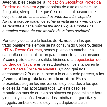
Ayechu
, presidente de la
Indicación Geográfica Protegida
Cordero de Navarra
y protagonista de esta espectacular
fotografía, siempre dice que él se dedica al pastoreo de
ovejas, que es "
la actividad económica más vieja de
Navarra porque podemos echar la vista atrás y vemos que
se remonta a hace más de mil años y que supone una
auténtica correa de transmisión de valores sociales
".
Por eso, y de cara a la fiestas de Navidad en las que
tradicionalmente siempre se ha consumido Cordero, desde
INTIA
-
Reyno Gourmet
, hemos puesto en marcha una
campaña de comunicación para promocionar su consumo.
Y como pistoletazo de salida, hicimos una
degustación de
Cordero de Navarra
entre estudiantes universitarios en la
Universidad Pública de Navarra
. ¿Y con qué nos
encontramos? Pues que, pese a lo que pueda parecer,
a los
jóvenes sí les gusta la carne de cordero
. Eso sí,
presentada según los nuevos cortes y bocados a los que
ellos estás más acostumbrados. En este caso, se
repartieron más de quinientos pintxos en poco más de hora
y media, y los más demandados: minihamburguesitas y
nuggets, ambos exquisitos y muy adaptados a sus