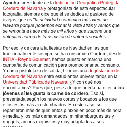
Ayechu
, presidente de la
Indicación Geográfica Protegida
Cordero de Navarra
y protagonista de esta espectacular
fotografía, siempre dice que él se dedica al pastoreo de
ovejas, que es "
la actividad económica más vieja de
Navarra porque podemos echar la vista atrás y vemos que
se remonta a hace más de mil años y que supone una
auténtica correa de transmisión de valores sociales
".
Por eso, y de cara a la fiestas de Navidad en las que
tradicionalmente siempre se ha consumido Cordero, desde
INTIA
-
Reyno Gourmet
, hemos puesto en marcha una
campaña de comunicación para promocionar su consumo.
Y como pistoletazo de salida, hicimos una
degustación de
Cordero de Navarra
entre estudiantes universitarios en la
Universidad Pública de Navarra
. ¿Y con qué nos
encontramos? Pues que, pese a lo que pueda parecer,
a los
jóvenes sí les gusta la carne de cordero
. Eso sí,
presentada según los nuevos cortes y bocados a los que
ellos estás más acostumbrados. En este caso, se
repartieron más de quinientos pintxos en poco más de hora
y media, y los más demandados: minihamburguesitas y
nuggets, ambos exquisitos y muy adaptados a sus