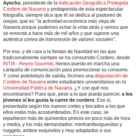
Ayechu
, presidente de la
Indicación Geográfica Protegida
Cordero de Navarra
y protagonista de esta espectacular
fotografía, siempre dice que él se dedica al pastoreo de
ovejas, que es "
la actividad económica más vieja de
Navarra porque podemos echar la vista atrás y vemos que
se remonta a hace más de mil años y que supone una
auténtica correa de transmisión de valores sociales
".
Por eso, y de cara a la fiestas de Navidad en las que
tradicionalmente siempre se ha consumido Cordero, desde
INTIA
-
Reyno Gourmet
, hemos puesto en marcha una
campaña de comunicación para promocionar su consumo.
Y como pistoletazo de salida, hicimos una
degustación de
Cordero de Navarra
entre estudiantes universitarios en la
Universidad Pública de Navarra
. ¿Y con qué nos
encontramos? Pues que, pese a lo que pueda parecer,
a los
jóvenes sí les gusta la carne de cordero
. Eso sí,
presentada según los nuevos cortes y bocados a los que
ellos estás más acostumbrados. En este caso, se
repartieron más de quinientos pintxos en poco más de hora
y media, y los más demandados: minihamburguesitas y
nuggets, ambos exquisitos y muy adaptados a sus