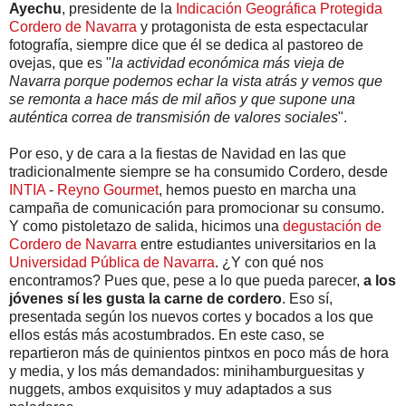
Ayechu
, presidente de la
Indicación Geográfica Protegida
Cordero de Navarra
y protagonista de esta espectacular
fotografía, siempre dice que él se dedica al pastoreo de
ovejas, que es "
la actividad económica más vieja de
Navarra porque podemos echar la vista atrás y vemos que
se remonta a hace más de mil años y que supone una
auténtica correa de transmisión de valores sociales
".
Por eso, y de cara a la fiestas de Navidad en las que
tradicionalmente siempre se ha consumido Cordero, desde
INTIA
-
Reyno Gourmet
, hemos puesto en marcha una
campaña de comunicación para promocionar su consumo.
Y como pistoletazo de salida, hicimos una
degustación de
Cordero de Navarra
entre estudiantes universitarios en la
Universidad Pública de Navarra
. ¿Y con qué nos
encontramos? Pues que, pese a lo que pueda parecer,
a los
jóvenes sí les gusta la carne de cordero
. Eso sí,
presentada según los nuevos cortes y bocados a los que
ellos estás más acostumbrados. En este caso, se
repartieron más de quinientos pintxos en poco más de hora
y media, y los más demandados: minihamburguesitas y
nuggets, ambos exquisitos y muy adaptados a sus